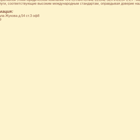
луги, соответствующие высоким международным стандартам, оправдывая доверие наш
мация:
ла Жукова д.54 ст.3 оф8
9