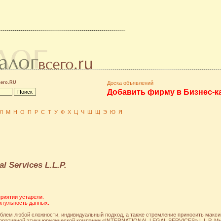
сего.RU
Доска объявлений
Добавить фирму в Бизнес-к
Л
М
Н
О
П
Р
С
Т
У
Ф
Х
Ц
Ч
Ш
Щ
Э
Ю
Я
al Services L.L.P.
риятии устарели.
ктульность данных.
блем любой сложности, индивидуальный подход, а также стремление приносить макс
рпоративной этики юридической компании «INTERNATIONAL LEGAL SERVICES» L.L.P. Мы