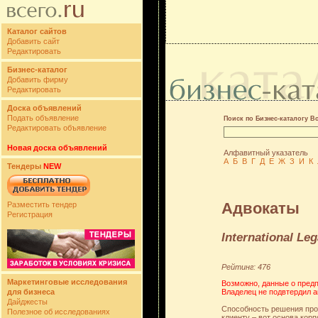
Каталог сайтов
Добавить сайт
Редактировать
Бизнес-каталог
Добавить фирму
Редактировать
Доска объявлений
Подать объявление
Поиск по Бизнес-каталогу В
Редактировать объявление
Новая доска объявлений
Алфавитный указатель
А
Б
В
Г
Д
Е
Ж
З
И
К
Тендеры
NEW
Адвокаты
Разместить тендер
Регистрация
International Leg
Рейтинг: 476
Маркетинговые исследования
Возможно, данные о предп
Владелец не подвтердил а
для бизнеса
Дайджесты
Способность решения про
Полезное об исследованиях
клиенту – вот основа ко