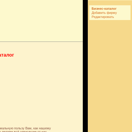
Бизнес-каталог
Добавить фирму
Редактировать
аталог
имальную пользу Вам, как нашему
 делаем всё зависящее от нас,