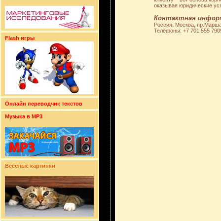
оказывая юридические ус
Контактная инфор
Россия, Москва, пр.Марша
Телефоны: +7 701 555 790
Flash игры
Онлайн переводчик текстов
Музыка в MP3
Веселые картинки