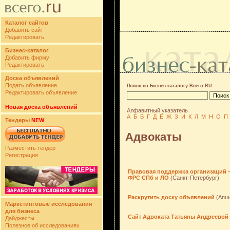
Каталог сайтов
Добавить сайт
Редактировать
Бизнес-каталог
Добавить фирму
Редактировать
Доска объявлений
Подать объявление
Поиск по Бизнес-каталогу Всего.RU
Редактировать объявление
Новая доска объявлений
Алфавитный указатель
А
Б
В
Г
Д
Е
Ж
З
И
К
Л
М
Н
О
П
Тендеры
NEW
Адвокаты
Разместить тендер
Регистрация
Правовая поддержка организаций –
ФРС СПб и ЛО
(Санкт-Петербург)
Раскрутить доску объявлений
(Апш
Маркетинговые исследования
для бизнеса
Сайт Адвоката Татьяны Андреевой
Дайджесты
Полезное об исследованиях