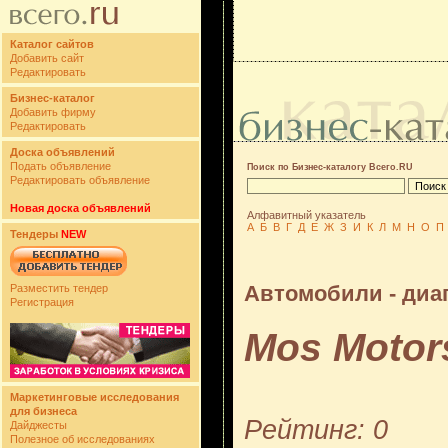
Каталог сайтов
Добавить сайт
Редактировать
Бизнес-каталог
Добавить фирму
Редактировать
Доска объявлений
Подать объявление
Поиск по Бизнес-каталогу Всего.RU
Редактировать объявление
Новая доска объявлений
Алфавитный указатель
А
Б
В
Г
Д
Е
Ж
З
И
К
Л
М
Н
О
П
Тендеры
NEW
Автомобили - диаг
Разместить тендер
Регистрация
Mos Motor
Маркетинговые исследования
для бизнеса
Рейтинг: 0
Дайджесты
Полезное об исследованиях