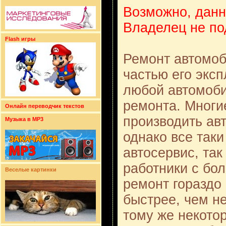
Возможно, данн
Владелец не по
Flash игры
Ремонт автомоб
частью его эксп
любой автомоби
ремонта. Многи
Онлайн переводчик текстов
производить ав
Музыка в MP3
однако все таки
автосервис, та
работники с бо
Веселые картинки
ремонт гораздо
быстрее, чем н
тому же некото