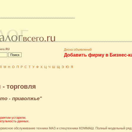
сего.RU
Доска объявлений
Добавить фирму в Бизнес-к
Л
М
Н
О
П
Р
С
Т
У
Ф
Х
Ц
Ч
Ш
Щ
Э
Ю
Я
- торговля
то - приволжье"
риятии устарели.
ктульность данных.
сервисное обслуживание техники МАЗ и спецтехники КОММАШ. Полный модельный ряд 