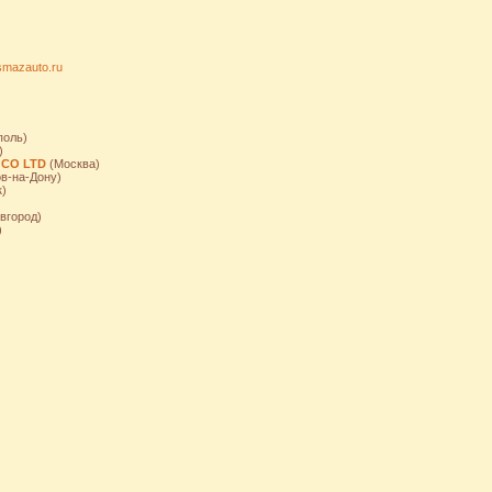
usmazauto.ru
поль)
)
 CO LTD
(Москва)
в-на-Дону)
)
вгород)
)