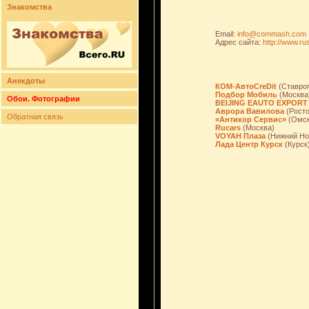
Знакомства
Email:
info@commash.com
Адрес сайта:
http://www.r
Анекдоты
КОМ-АвтоCreDit
(Ставро
Подбор Мобиль
(Москва
Обои. Фотографии
BEIJING EAUTO EXPORT
Аврора Вавилова
(Росто
Обратная связь
«Антикор Сервис»
(Омск
Rucars
(Москва)
VOYAH Плаза
(Нижний Но
Лада Центр Курск
(Курск