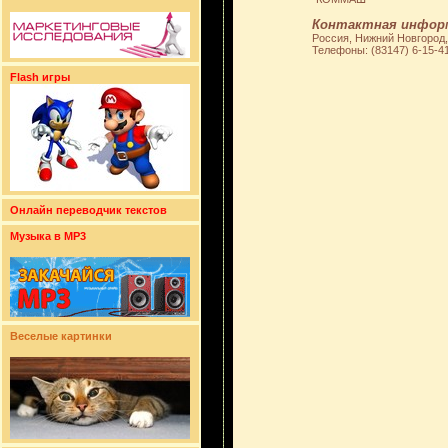
Контактная инфор
Россия, Нижний Новгород, г
Телефоны: (83147) 6-15-41
Flash игры
Онлайн переводчик текстов
Музыка в MP3
Веселые картинки