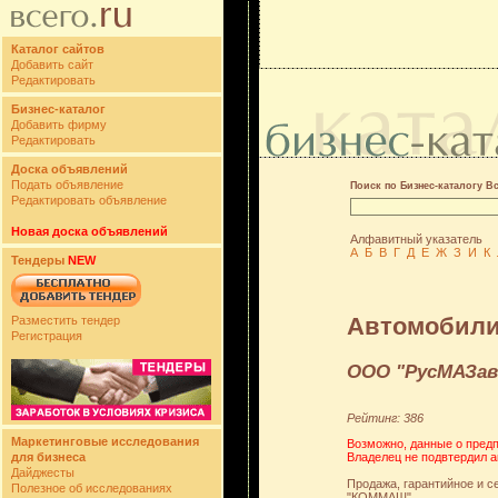
Каталог сайтов
Добавить сайт
Редактировать
Бизнес-каталог
Добавить фирму
Редактировать
Доска объявлений
Подать объявление
Поиск по Бизнес-каталогу В
Редактировать объявление
Новая доска объявлений
Алфавитный указатель
А
Б
В
Г
Д
Е
Ж
З
И
К
Тендеры
NEW
Автомобили 
Разместить тендер
Регистрация
ООО "РусМАЗав
Рейтинг: 386
Маркетинговые исследования
Возможно, данные о предп
Владелец не подвтердил а
для бизнеса
Дайджесты
Продажа, гарантийное и 
Полезное об исследованиях
"КОММАШ"