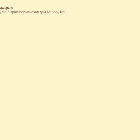
мация:
 ул.8-я Красноармейская дом № 6а/5, №1