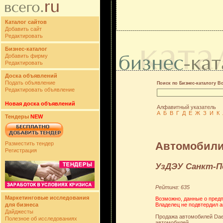
Каталог сайтов
Добавить сайт
Редактировать
Бизнес-каталог
Добавить фирму
Редактировать
Доска объявлений
Подать объявление
Поиск по Бизнес-каталогу В
Редактировать объявление
Новая доска объявлений
Алфавитный указатель
А
Б
В
Г
Д
Е
Ж
З
И
К
Тендеры
NEW
Автомобили 
Разместить тендер
Регистрация
УзДЭУ Санкт-П
Рейтинг: 635
Маркетинговые исследования
Возможно, данные о предп
Владелец не подвтердил а
для бизнеса
Дайджесты
Продажа автомобилей Daew
Полезное об исследованиях
автомобилей