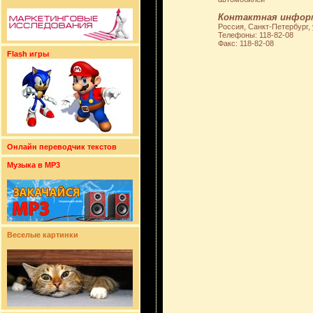
Контактная инфор
Россия, Санкт-Петербург,
Телефоны: 118-82-08
Факс: 118-82-08
Flash игры
Онлайн переводчик текстов
Музыка в MP3
Веселые картинки