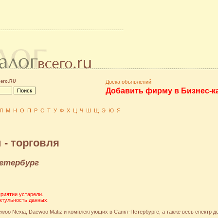
сего.RU
Доска объявлений
Добавить фирму в Бизнес-к
Л
М
Н
О
П
Р
С
Т
У
Ф
Х
Ц
Ч
Ш
Щ
Э
Ю
Я
- торговля
етербург
риятии устарели.
ктульность данных.
oo Nexia, Daewoo Matiz и комплектующих в Санкт-Петербурге, а также весь спектр 