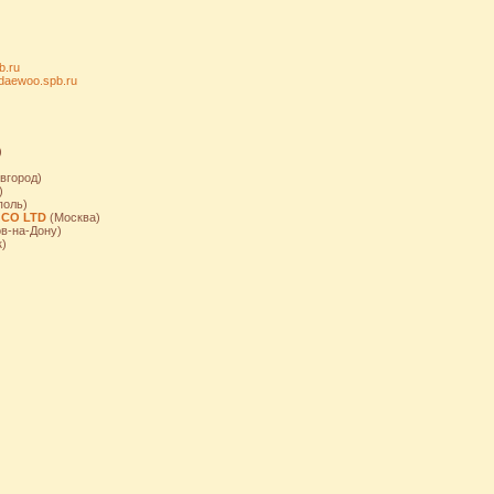
b.ru
zdaewoo.spb.ru
)
вгород)
)
поль)
 CO LTD
(Москва)
в-на-Дону)
)