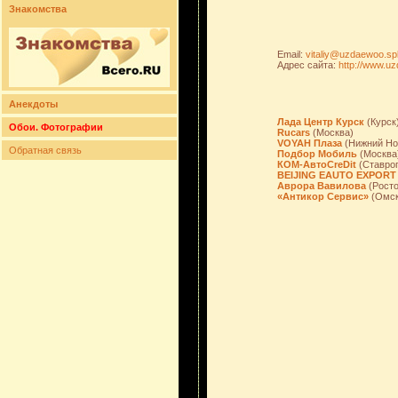
Знакомства
Email:
vitaliy@uzdaewoo.sp
Адрес сайта:
http://www.u
Анекдоты
Лада Центр Курск
(Курск
Обои. Фотографии
Rucars
(Москва)
VOYAH Плаза
(Нижний Но
Обратная связь
Подбор Мобиль
(Москва
КОМ-АвтоCreDit
(Ставро
BEIJING EAUTO EXPORT
Аврора Вавилова
(Росто
«Антикор Сервис»
(Омск