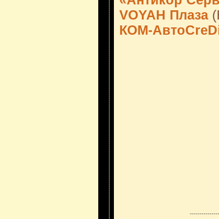
«Антикор Сер
VOYAH Плаза
(
КОМ-АвтоCreDi