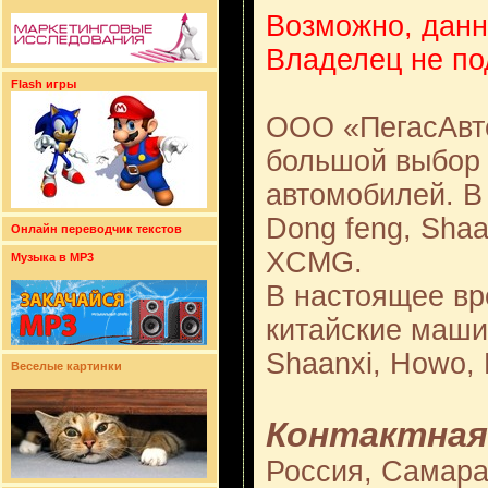
Возможно, данн
Владелец не по
Flash игры
ООО «ПегасАвто
большой выбор 
автомобилей. В
Dong feng, Shaa
Онлайн переводчик текстов
XCMG.
Музыка в MP3
В настоящее вр
китайские маши
Shaanxi, Howo,
Веселые картинки
Контактная
Россия, Самара,