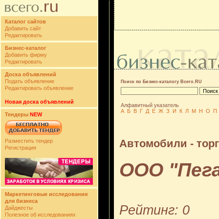
Каталог сайтов
Добавить сайт
Редактировать
Бизнес-каталог
Добавить фирму
Редактировать
Доска объявлений
Подать объявление
Поиск по Бизнес-каталогу Всего.RU
Редактировать объявление
Новая доска объявлений
Алфавитный указатель
А
Б
В
Г
Д
Е
Ж
З
И
К
Л
М
Н
О
П
Тендеры
NEW
Автомобили - тор
Разместить тендер
Регистрация
ООО "Пег
Маркетинговые исследования
для бизнеса
Рейтинг: 0
Дайджесты
Полезное об исследованиях