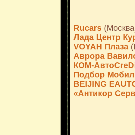
Rucars
(Москва
Лада Центр Ку
VOYAH Плаза
(
Аврора Вавил
КОМ-АвтоCreDi
Подбор Мобил
BEIJING EAUT
«Антикор Сер