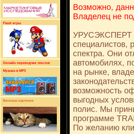
Возможно, данн
Владелец не по
Flash игры
УРУСЭКСПЕРТ и
специалистов,
спектра. Они о
автомобилях, п
Онлайн переводчик текстов
на рынке, влад
Музыка в MP3
законодательст
возможность оф
выгодных услов
Веселые картинки
полис. Мы при
программе TRA
По желанию кли