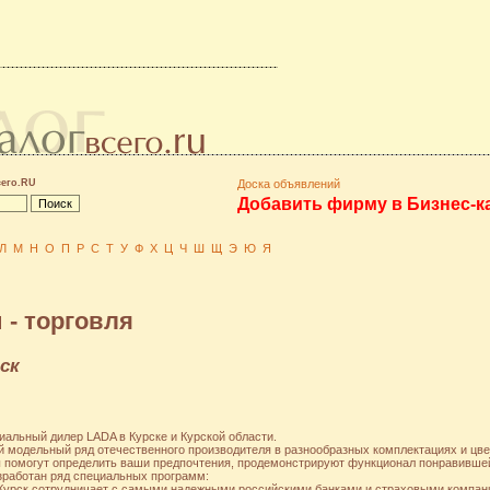
сего.RU
Доска объявлений
Добавить фирму в Бизнес-к
Л
М
Н
О
П
Р
С
Т
У
Ф
Х
Ц
Ч
Ш
Щ
Э
Ю
Я
- торговля
ск
альный дилер LADA в Курске и Курской области.
ый модельный ряд отечественного производителя в разнообразных комплектациях и ц
помогут определить ваши предпочтения, продемонстрируют функционал понравившейс
зработан ряд специальных программ:
р Курск сотрудничает с самыми надежными российскими банками и страховыми компан