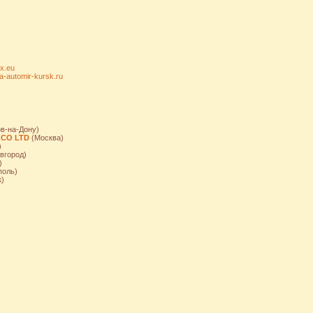
x.eu
da-automir-kursk.ru
в-на-Дону)
 CO LTD
(Москва)
)
вгород)
)
поль)
)