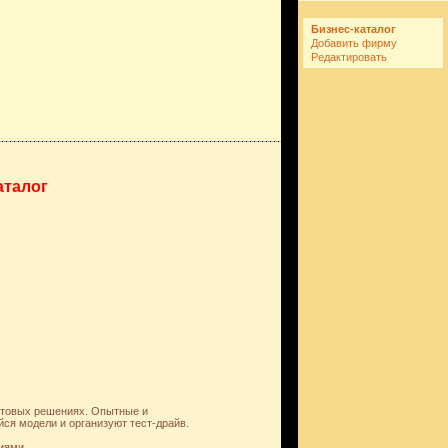
Бизнес-каталог
Добавить фирму
Редактировать
аталог
ветовых решениях. Опытные и
я модели и организуют тест-драйв.
иями.