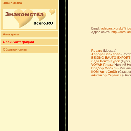
Знакомства
Email:
ladacars.kursk@inbo
Адрес сайта:
http://cars.la
Анекдоты
Обои. Фотографии
Обратная связь
Rucars
(Москва)
Аврора Вавилова
(Росто
BEIJING EAUTO EXPORT
Лада Центр Курск
(Курск
VOYAH Плаза
(Нижний Но
Подбор Мобиль
(Москва
КОМ-АвтоCreDit
(Ставро
«Антикор Сервис»
(Омск