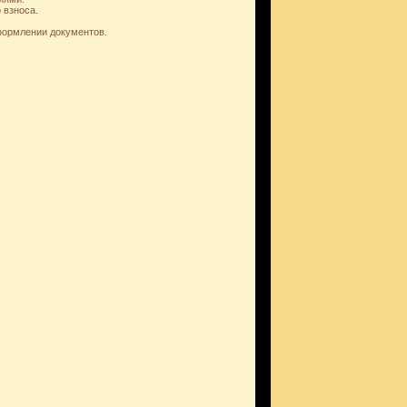
 взноса.
формлении документов.