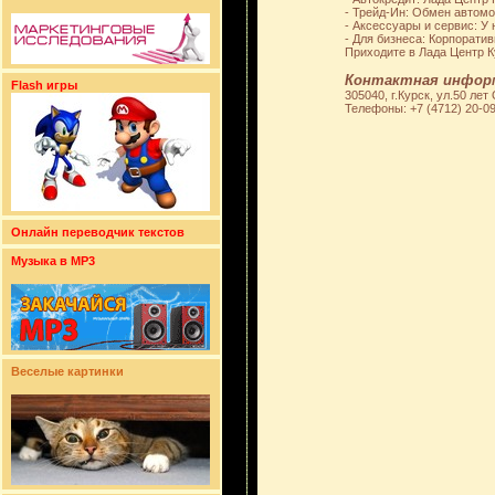
- Трейд-Ин: Обмен автомо
- Аксессуары и сервис: У
- Для бизнеса: Корпорати
Приходите в Лада Центр К
Контактная инфор
Flash игры
305040, г.Курск, ул.50 лет
Телефоны: +7 (4712) 20-0
Онлайн переводчик текстов
Музыка в MP3
Веселые картинки