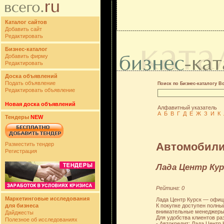
Каталог сайтов
Добавить сайт
Редактировать
Бизнес-каталог
Добавить фирму
Редактировать
Доска объявлений
Подать объявление
Поиск по Бизнес-каталогу В
Редактировать объявление
Новая доска объявлений
Алфавитный указатель
А
Б
В
Г
Д
Е
Ж
З
И
К
Тендеры
NEW
Автомобили 
Разместить тендер
Регистрация
Лада Центр Кур
Рейтинг: 0
Маркетинговые исследования
Лада Центр Курск — офици
К покупке доступен полн
для бизнеса
внимательные менеджеры 
Дайджесты
Для удобства клиентов ра
Полезное об исследованиях
- Автокредит: Лада Цент