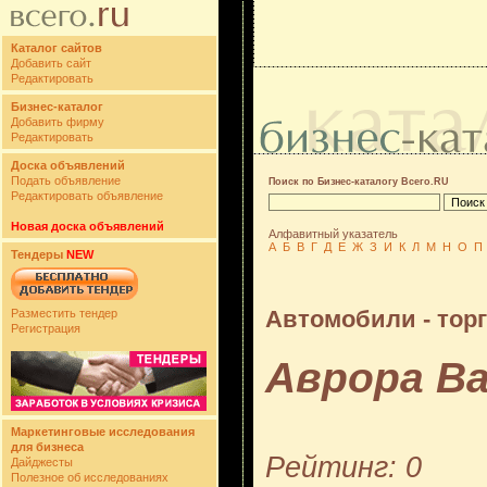
Каталог сайтов
Добавить сайт
Редактировать
Бизнес-каталог
Добавить фирму
Редактировать
Доска объявлений
Подать объявление
Поиск по Бизнес-каталогу Всего.RU
Редактировать объявление
Новая доска объявлений
Алфавитный указатель
А
Б
В
Г
Д
Е
Ж
З
И
К
Л
М
Н
О
П
Тендеры
NEW
Автомобили - тор
Разместить тендер
Регистрация
Аврора В
Маркетинговые исследования
для бизнеса
Рейтинг: 0
Дайджесты
Полезное об исследованиях