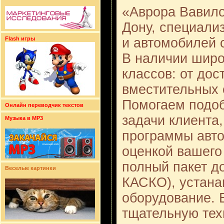
«Аврора Вавило
Дону, специали
и автомобилей 
Flash игры
В наличии широ
классов: от дос
вместительных 
Помогаем подоб
Онлайн переводчик текстов
задачи клиента
Музыка в MP3
программы авток
оценкой вашег
полный пакет д
Веселые картинки
КАСКО), устана
оборудование. 
тщательную тех