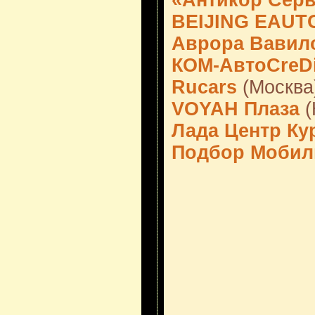
«Антикор Сер
BEIJING EAUT
Аврора Вавил
КОМ-АвтоCreDi
Rucars
(Москва
VOYAH Плаза
(
Лада Центр Ку
Подбор Мобил