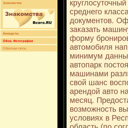
круглосуточный
Знакомства
среднего класс
документов. Оф
заказать машин
Анекдоты
форму брониров
Обои. Фотографии
автомобиля нап
Обратная связь
минимум данных
автопарк посто
машинами разли
свой шанс восп
арендой авто н
месяц. Предост
возможность вы
условиях в Рес
область (по со