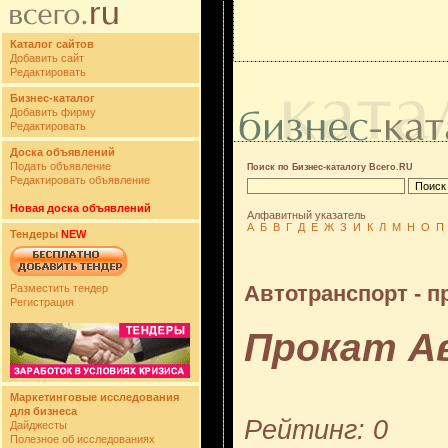
Каталог сайтов
Добавить сайт
Редактировать
Бизнес-каталог
Добавить фирму
Редактировать
Доска объявлений
Подать объявление
Поиск по Бизнес-каталогу Всего.RU
Редактировать объявление
Новая доска объявлений
Алфавитный указатель
А
Б
В
Г
Д
Е
Ж
З
И
К
Л
М
Н
О
П
Тендеры
NEW
Автотранспорт - п
Разместить тендер
Регистрация
Прокат А
Маркетинговые исследования
для бизнеса
Рейтинг: 0
Дайджесты
Полезное об исследованиях