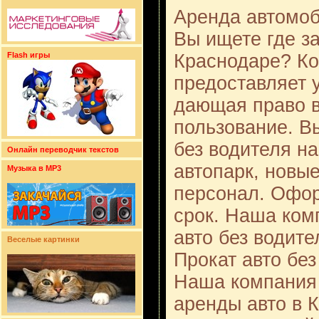
Аренда автомоб
Вы ищете где з
Краснодаре? Ко
Flash игры
предоставляет 
дающая право в
пользование. В
без водителя на
Онлайн переводчик текстов
автопарк, новы
Музыка в MP3
персонал. Офо
срок. Наша ком
авто без водите
Веселые картинки
Прокат авто бе
Наша компания 
аренды авто в 