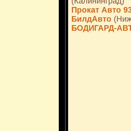
(Калининград)
Прокат Авто 9
БилдАвто
(Ниж
БОДИГАРД-АВ