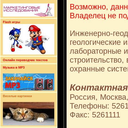
Возможно, данн
Владелец не по
Flash игры
Инженерно-геод
геологические и
лабораторные и
строительство,
Онлайн переводчик текстов
охранные систе
Музыка в MP3
Контактная
Россия, Москва
Веселые картинки
Телефоны: 5261
Факс: 5261111