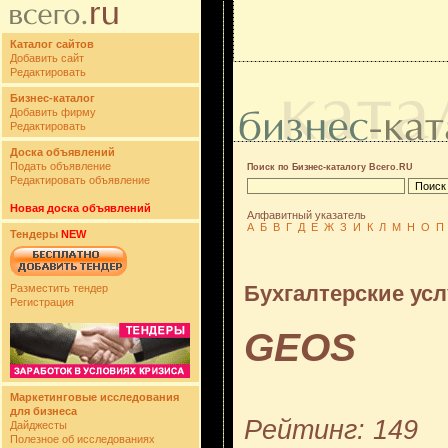
Каталог сайтов
Добавить сайт
Редактировать
Бизнес-каталог
Добавить фирму
Редактировать
Доска объявлений
Подать объявление
Поиск по Бизнес-каталогу Всего.RU
Редактировать объявление
Новая доска объявлений
Алфавитный указатель
А
Б
В
Г
Д
Е
Ж
З
И
К
Л
М
Н
О
П
Тендеры
NEW
Бухгалтерские усл
Разместить тендер
Регистрация
GEOS
Маркетинговые исследования
для бизнеса
Рейтинг: 149
Дайджесты
Полезное об исследованиях