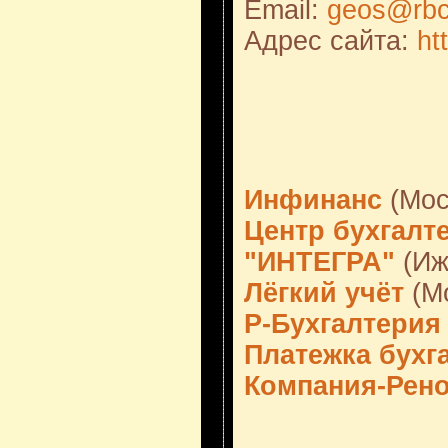
Email:
geos@rbc
Адрес сайта:
ht
Инфинанс
(Мос
Центр бухгалт
"ИНТЕГРА"
(Иж
Лёгкий учёт
(М
Р-Бухгалтерия
Платежка бухг
Компания-Рен