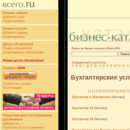
Каталог сайтов
Добавить сайт
Редактировать
Бизнес-каталог
Добавить фирму
Редактировать
Доска объявлений
Подать объявление
Поиск по Бизнес-каталогу Всего.RU
Редактировать объявление
Новая доска объявлений
Алфавитный указатель
А
Б
В
Г
Д
Е
Ж
З
И
К
Л
М
Н
О
П
Тендеры
NEW
Бухгалтерские усл
Разместить тендер
Регистрация
[
1
] [
2
] [
3
] [ 4 ] [
5
] [
6
] [
7
]
Бухгалтер в Жуковском
(Москва)
Бухгалтер-24
(Москва)
Маркетинговые исследования
Бухгалтер-24
(Москва)
для бизнеса
Дайджесты
Полезное об исследованиях