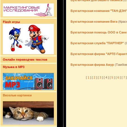
Бухгалтерия для Вашего бизнеса
(С
Бухгалтерская компания "ТАН-ДЭН
Бухгалтерская компания Вега
(Крас
Flash игры
Бухгалтерская помощь ООО в Санк
Бухгалтерская служба "ПАРТНЕР"
(
Бухгалтерская фирма "АРТЕ-Гарант
Онлайн переводчик текстов
Бухгалтерская фирма Ажур
(Тамбов
Музыка в MP3
[
1
] [
2
] [
3
] [ 4 ] [
5
] [
6
] [
7
]
Веселые картинки