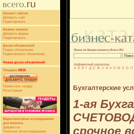
Каталог сайтов
Добавить сайт
Редактировать
Бизнес-каталог
Добавить фирму
Редактировать
Доска объявлений
Подать объявление
Поиск по Бизнес-каталогу Всего.RU
Редактировать объявление
Новая доска объявлений
Алфавитный указатель
А
Б
В
Г
Д
Е
Ж
З
И
К
Л
М
Н
О
П
Тендеры
NEW
Бухгалтерские усл
Разместить тендер
Регистрация
1-ая Бухг
СЧЕТОВОД
Маркетинговые исследования
для бизнеса
срочное 
Дайджесты
Полезное об исследованиях