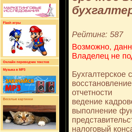
бухгалте
Flash игры
Рейтинг: 587
Возможно, данн
Владелец не по
Онлайн переводчик текстов
Музыка в MP3
Бухгалтерское 
восстановление
отчетности
ведение кадров
Веселые картинки
выполнение фу
представительс
налоговый конса