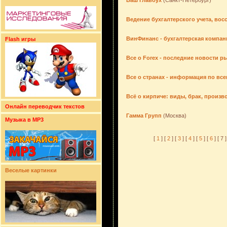
Ваш Главбух
(Санкт-Петербург)
Ведение бухгалтерского учета, вос
ВинФинанс - бухгалтерская компан
Flash игры
Все о Forex - последние новости р
Все о странах - информация по все
Всё о кирпиче: виды, брак, произ
Онлайн переводчик текстов
Гамма Групп
(Москва)
Музыка в MP3
[
1
] [
2
] [
3
] [
4
] [
5
] [
6
] [ 7 ]
Веселые картинки