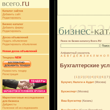
Каталог сайтов
Добавить сайт
Редактировать
Бизнес-каталог
Добавить фирму
Редактировать
Доска объявлений
Подать объявление
Поиск по Бизнес-каталогу Всего.RU
Редактировать объявление
Новая доска объявлений
Алфавитный указатель
А
Б
В
Г
Д
Е
Ж
З
И
К
Л
М
Н
О
П
Тендеры
NEW
Бухгалтерские усл
Разместить тендер
Регистрация
[
1
] [
2
] [
3
] [
4
] [
5
] [
6
] [ 7 ]
Бухучет, Налоги и Аудит
(Москва)
Бухэксперт
(Москва)
Маркетинговые исследования
Ваш Бухгалтер
(Казань)
для бизнеса
Дайджесты
Полезное об исследованиях