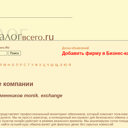
сего.RU
Доска объявлений
Добавить фирму в Бизнес-к
Л
М
Н
О
П
Р
С
Т
У
Ф
Х
Ц
Ч
Ш
Щ
Э
Ю
Я
 компании
енников monik. exchange
 представляет профессиональный мониторинг обменников, который помогает пользов
рунете. Мы не просто агрегатор, а полноценный инструмент для безопасного обмена 
 пунктов онлайн работает в режиме реального времени. Мы анализируем сотни площа
 найти лучший курс обмена валют для фиатных денег без скрытых комиссий.