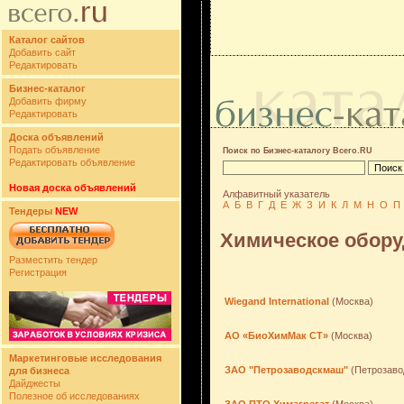
Каталог сайтов
Добавить сайт
Редактировать
Бизнес-каталог
Добавить фирму
Редактировать
Доска объявлений
Подать объявление
Поиск по Бизнес-каталогу Всего.RU
Редактировать объявление
Новая доска объявлений
Алфавитный указатель
А
Б
В
Г
Д
Е
Ж
З
И
К
Л
М
Н
О
П
Тендеры
NEW
Химическое обору
Разместить тендер
Регистрация
Wiegand International
(Москва)
АО «БиоХимМак СТ»
(Москва)
Маркетинговые исследования
ЗАО "Петрозаводскмаш"
(Петрозаво
для бизнеса
Дайджесты
Полезное об исследованиях