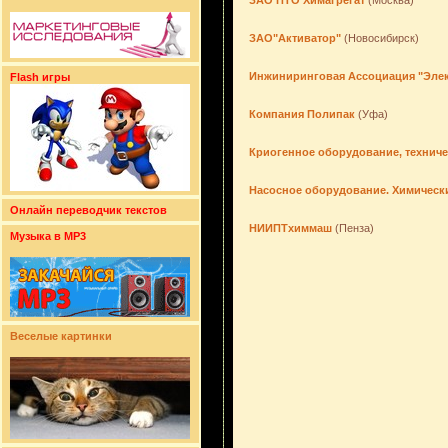
ЗАО ПТО Химагрегат
(Москва)
ЗАО"Активатор"
(Новосибирск)
Инжиниринговая Ассоциация "Эле
Flash игры
Компания Полипак
(Уфа)
Криогенное оборудование, техниче
Насосное оборудование. Химическ
Онлайн переводчик текстов
НИИПТхиммаш
(Пенза)
Музыка в MP3
Веселые картинки