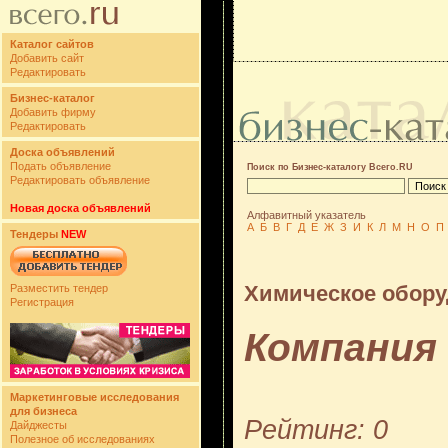
Каталог сайтов
Добавить сайт
Редактировать
Бизнес-каталог
Добавить фирму
Редактировать
Доска объявлений
Подать объявление
Поиск по Бизнес-каталогу Всего.RU
Редактировать объявление
Новая доска объявлений
Алфавитный указатель
А
Б
В
Г
Д
Е
Ж
З
И
К
Л
М
Н
О
П
Тендеры
NEW
Химическое обору
Разместить тендер
Регистрация
Компания
Маркетинговые исследования
для бизнеса
Рейтинг: 0
Дайджесты
Полезное об исследованиях