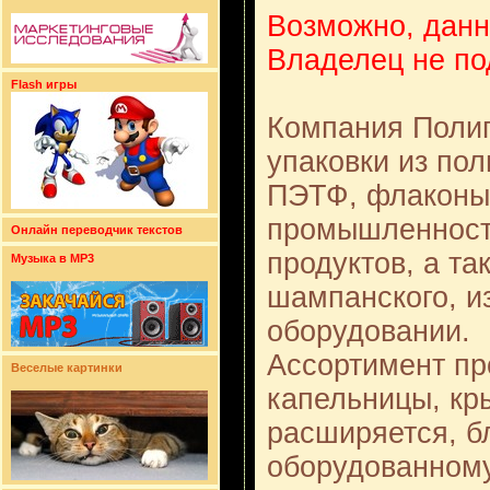
Возможно, данн
Владелец не по
Flash игры
Компания Полип
упаковки из по
ПЭТФ, флаконы
промышленности
Онлайн переводчик текстов
продуктов, а та
Музыка в MP3
шампанского, и
оборудовании.
Ассортимент пр
Веселые картинки
капельницы, кр
расширяется, б
оборудованному