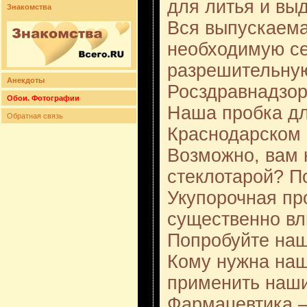
для литья и выд
Знакомства
Вся выпускаем
необходимую с
разрешительну
Анекдоты
Росздравнадзо
Обои. Фотографии
Наша пробка дл
Обратная связь
Краснодарском 
Возможно, вам 
стеклотарой? П
Укупорочная пр
существенно вл
Попробуйте на
Кому нужна наш
применить наш
Фармацевтика –