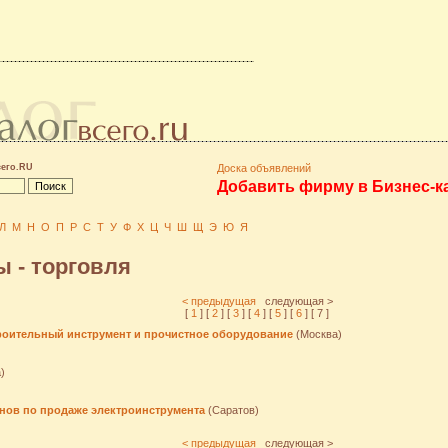
сего.RU
Доска объявлений
Добавить фирму в Бизнес-к
Л
М
Н
О
П
Р
С
Т
У
Ф
Х
Ц
Ч
Ш
Щ
Э
Ю
Я
 - торговля
< предыдущая
следующая >
[
1
] [
2
] [
3
] [
4
] [
5
] [
6
] [ 7 ]
роительный инструмент и прочистное оборудование
(Москва)
)
зинов по продаже электроинструмента
(Саратов)
< предыдущая
следующая >