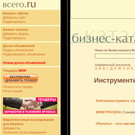
Каталог сайтов
Добавить сайт
Редактировать
Бизнес-каталог
Добавить фирму
Редактировать
Доска объявлений
Подать объявление
Поиск по Бизнес-каталогу В
Редактировать объявление
Новая доска объявлений
Алфавитный указатель
А
Б
В
Г
Д
Е
Ж
З
И
К
Тендеры
NEW
Инструменты
Разместить тендер
Регистрация
Электроинструмент, ст
ЭЛЕКТРОСИЛА
(Самара
Маркетинговые исследования
«Рукоять» - сеть мага
для бизнеса
Дайджесты
Полезное об исследованиях