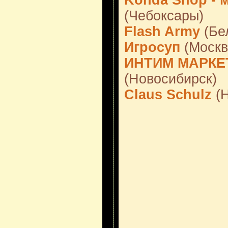
Konda Shop - 
(Чебоксары)
Flash Army
(Бе
Игросуп
(Москв
ИНТИМ МАРКЕТ
(Новосибирск)
Claus Schulz
(Н