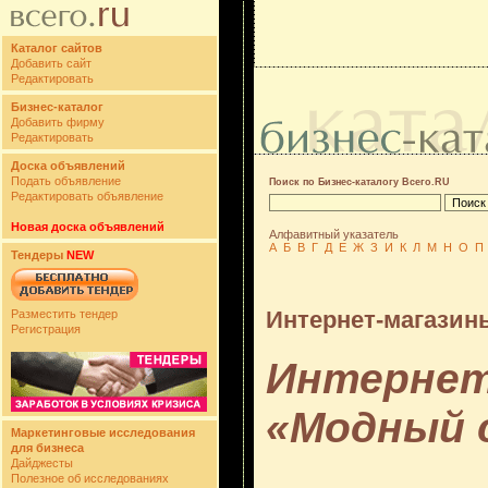
Каталог сайтов
Добавить сайт
Редактировать
Бизнес-каталог
Добавить фирму
Редактировать
Доска объявлений
Подать объявление
Поиск по Бизнес-каталогу Всего.RU
Редактировать объявление
Новая доска объявлений
Алфавитный указатель
А
Б
В
Г
Д
Е
Ж
З
И
К
Л
М
Н
О
П
Тендеры
NEW
Интернет-магазин
Разместить тендер
Регистрация
Интернет
«Модный 
Маркетинговые исследования
для бизнеса
Дайджесты
Полезное об исследованиях