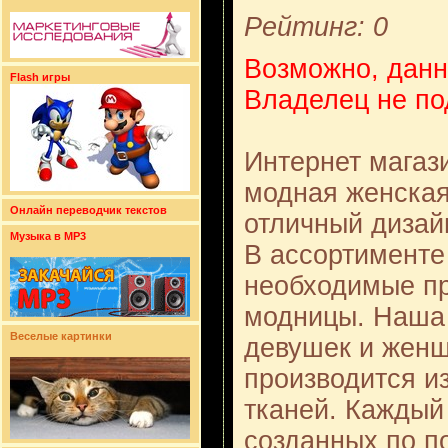
Рейтинг: 0
Возможно, данн
Flash игры
Владелец не по
Интернет магаз
модная женская
Онлайн переводчик текстов
отличный дизайн
Музыка в MP3
В ассортименте 
необходимые пр
модницы. Наша
Веселые картинки
девушек и женщ
производится и
тканей. Каждый
созданных по п