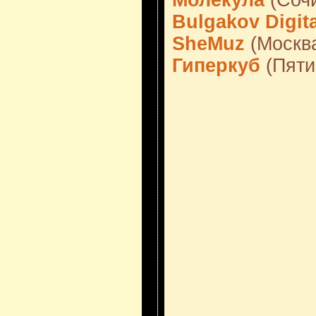
Молекула
(Соч
Bulgakov Digita
SheMuz
(Москв
Гиперкуб
(Пяти