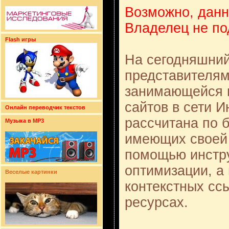
Возможно, данн
Владелец не по
Flash игры
На сегодняшни
представителям
занимающейся 
сайтов в сети И
Онлайн переводчик текстов
рассчитана по 
Музыка в MP3
имеющих своей 
помощью инстр
оптимизации, а
Веселые картинки
контекстных сс
ресурсах.