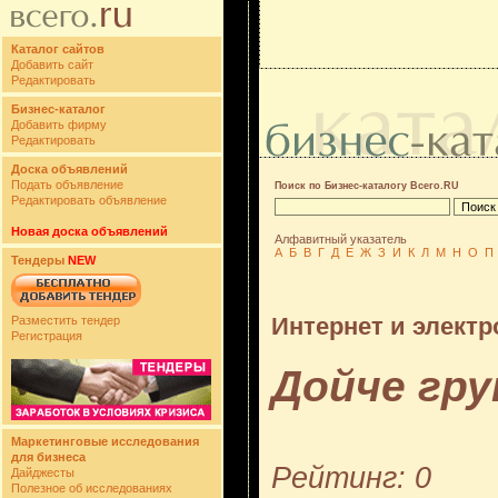
Каталог сайтов
Добавить сайт
Редактировать
Бизнес-каталог
Добавить фирму
Редактировать
Доска объявлений
Подать объявление
Поиск по Бизнес-каталогу Всего.RU
Редактировать объявление
Новая доска объявлений
Алфавитный указатель
А
Б
В
Г
Д
Е
Ж
З
И
К
Л
М
Н
О
П
Тендеры
NEW
Интернет и электр
Разместить тендер
Регистрация
Дойче гру
Маркетинговые исследования
для бизнеса
Рейтинг: 0
Дайджесты
Полезное об исследованиях