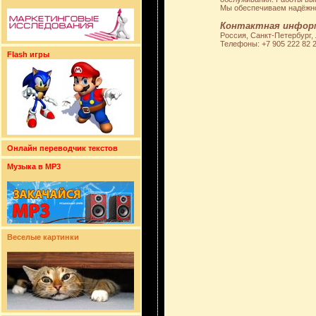
Мы обеспечиваем надёжно
Контактная инфор
Россия, Санкт-Петербург, Л
Телефоны: +7 905 222 82 
Flash игры
Онлайн переводчик текстов
Музыка в MP3
Веселые картинки