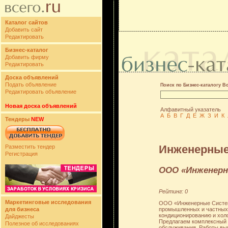
Каталог сайтов
Добавить сайт
Редактировать
Бизнес-каталог
Добавить фирму
Редактировать
Доска объявлений
Подать объявление
Поиск по Бизнес-каталогу В
Редактировать объявление
Новая доска объявлений
Алфавитный указатель
А
Б
В
Г
Д
Е
Ж
З
И
К
Тендеры
NEW
Инженерные
Разместить тендер
Регистрация
ООО «Инженер
Рейтинг: 0
Маркетинговые исследования
ООО «Инженерные Системы
промышленных и частных 
для бизнеса
кондиционированию и хол
Дайджесты
Предлагаем комплексный п
Полезное об исследованиях
обслуживания. Работы вы