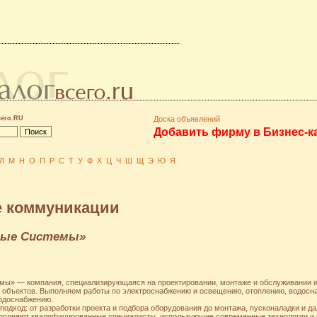
сего.RU
Доска объявлений
Добавить фирму в Бизнес-к
Л
М
Н
О
П
Р
С
Т
У
Ф
Х
Ц
Ч
Ш
Щ
Э
Ю
Я
 коммуникации
ные Системы»
» — компания, специализирующаяся на проектировании, монтаже и обслуживании и
объектов. Выполняем работы по электроснабжению и освещению, отоплению, водосна
одоснабжению.
одход: от разработки проекта и подбора оборудования до монтажа, пусконаладки и д
полняют квалифицированные специалисты, использующие современные технологии и