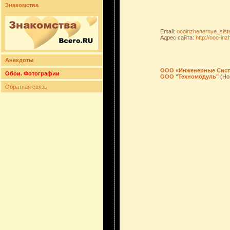
Знакомства
Email:
oooinzhenernye_sis
Адрес сайта:
http://ooo-in
Анекдоты
ООО «Инженерные Сис
Обои. Фотографии
ООО "Техномодуль"
(Но
Обратная связь