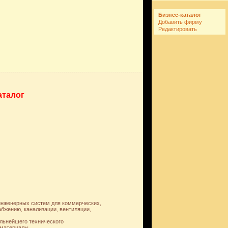
Бизнес-каталог
Добавить фирму
Редактировать
аталог
нженерных систем для коммерческих,
бжению, канализации, вентиляции,
альнейшего технического
 материалы.