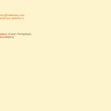
temy@mailnesia.com
zhenernye-sistemy.ru
темы»
(Санкт-Петербург)
восибирск)