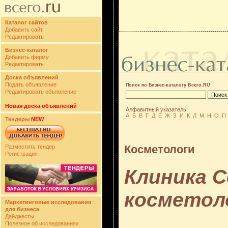
Каталог сайтов
Добавить сайт
Редактировать
Бизнес-каталог
Добавить фирму
Редактировать
Доска объявлений
Подать объявление
Поиск по Бизнес-каталогу Всего.RU
Редактировать объявление
Новая доска объявлений
Алфавитный указатель
А
Б
В
Г
Д
Е
Ж
З
И
К
Л
М
Н
О
П
Тендеры
NEW
Косметологи
Разместить тендер
Регистрация
Клиника 
косметол
Маркетинговые исследования
для бизнеса
Дайджесты
Полезное об исследованиях