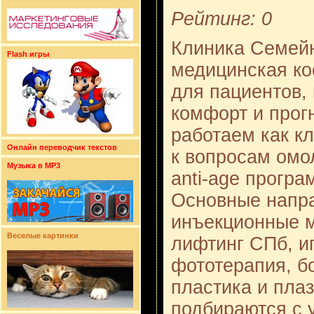
Рейтинг: 0
Клиника Семейн
Flash игры
медицинская ко
для пациентов, 
комфорт и прог
работаем как кл
Онлайн переводчик текстов
к вопросам омо
Музыка в MP3
anti-age програ
Основные напра
инъекционные м
Веселые картинки
лифтинг СПб, и
фототерапия, б
пластика и пла
подбираются с 