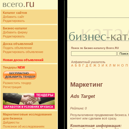
Каталог сайтов
Добавить сайт
Редактировать
Бизнес-каталог
Добавить фирму
Редактировать
Доска объявлений
Подать объявление
Поиск по Бизнес-каталогу Всего.RU
Редактировать объявление
Новая доска объявлений
Алфавитный указатель
А
Б
В
Г
Д
Е
Ж
З
И
К
Л
М
Н
О
П
Тендеры
NEW
Маркетинг
Разместить тендер
Регистрация
Ads Target
Рейтинг: 0
Маркетинговые исследования
Результативное продвижение бизнеса. Н
контент или сделаем всё сразу.
для бизнеса
Дайджесты
Контактная информация:
Полезное об исследованиях