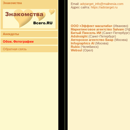
Знакомства
Email:
adstarget_info@mailnesia.com
Адрес сайта:
https://adstarget.ru
ООО «Эффект масштаба»
(Иваново)
Маркетинговое агентство Salvare
(Уф
Битый Пиксель ИИ
(Санкт-Петербург)
Анекдоты
AdsInsight
(Санкт-Петербург)
Авторское агентство Биар
(Москва)
Обои. Фотографии
Infographics AI
(Москва)
Rubix
(Челябинск)
Обратная связь
Websul
(Орел)