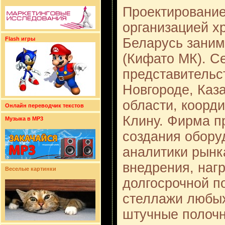
Проектирование
организацией х
Беларусь зани
Flash игры
(Кифато МК). С
представительс
Новгороде, Каз
области, коорди
Онлайн переводчик текстов
Клину. Фирма п
Музыка в MP3
создания оборуд
аналитики рынк
внедрения, нагр
Веселые картинки
долгосрочной п
стеллажи любых
штучные полочн