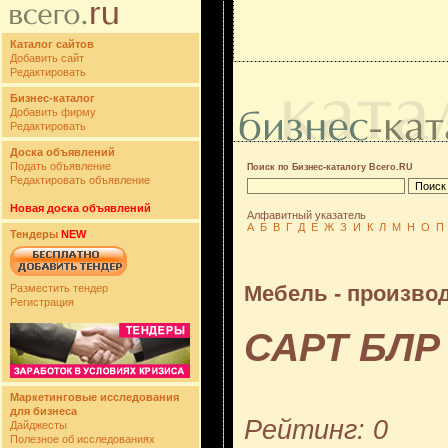
Каталог сайтов
Добавить сайт
Редактировать
Бизнес-каталог
Добавить фирму
Редактировать
Доска объявлений
Подать объявление
Поиск по Бизнес-каталогу Всего.RU
Редактировать объявление
Новая доска объявлений
Алфавитный указатель
А
Б
В
Г
Д
Е
Ж
З
И
К
Л
М
Н
О
П
Тендеры
NEW
Мебель - производ
Разместить тендер
Регистрация
САРТ БЛР
Маркетинговые исследования
для бизнеса
Рейтинг: 0
Дайджесты
Полезное об исследованиях