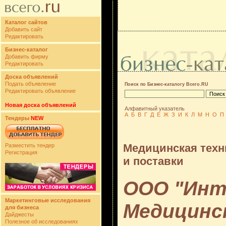
Каталог сайтов
Добавить сайт
Редактировать
Бизнес-каталог
Добавить фирму
Редактировать
Доска объявлений
Подать объявление
Поиск по Бизнес-каталогу Всего.RU
Редактировать объявление
Новая доска объявлений
Алфавитный указатель
А
Б
В
Г
Д
Е
Ж
З
И
К
Л
М
Н
О
П
Тендеры
NEW
Медицинская техн
Разместить тендер
Регистрация
и поставки
ООО "Инт
Маркетинговые исследования
Медицинск
для бизнеса
Дайджесты
Полезное об исследованиях