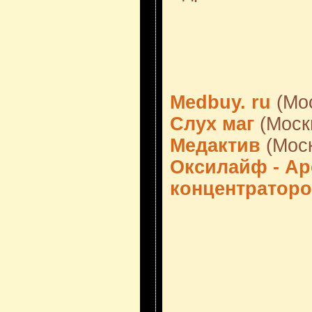
Medbuy. ru
(Мос
Слух маг
(Моск
Медактив
(Моск
Оксилайф - А
концентратор