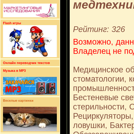
медтехни
Flash игры
Рейтинг: 326
Возможно, данн
Владелец не по
Онлайн переводчик текстов
Медицинское об
Музыка в MP3
стоматологии, 
промышленности
Бестеневые све
Веселые картинки
стерильности, 
Рециркуляторы,
ловушки, Бакте