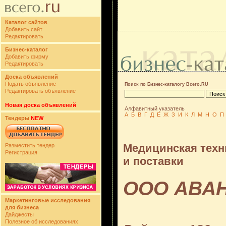
Каталог сайтов
Добавить сайт
Редактировать
Бизнес-каталог
Добавить фирму
Редактировать
Доска объявлений
Подать объявление
Поиск по Бизнес-каталогу Всего.RU
Редактировать объявление
Новая доска объявлений
Алфавитный указатель
А
Б
В
Г
Д
Е
Ж
З
И
К
Л
М
Н
О
П
Тендеры
NEW
Медицинская техн
Разместить тендер
Регистрация
и поставки
ООО АВА
Маркетинговые исследования
для бизнеса
Дайджесты
Полезное об исследованиях