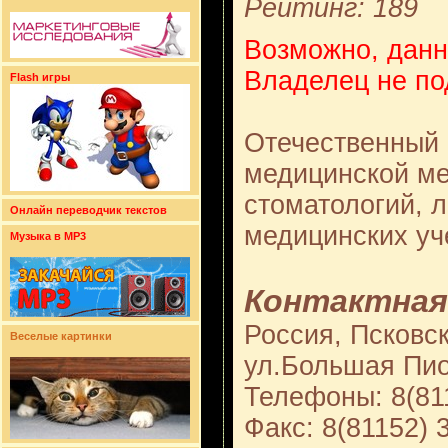
Рейтинг: 189
Возможно, данн
Владелец не по
Flash игры
Отечественный 
медицинской ме
стоматологий, л
Онлайн переводчик текстов
медицинских у
Музыка в MP3
Контактная
Россия, Псковск
Веселые картинки
ул.Большая Пио
Телефоны: 8(81
Факс: 8(81152) 