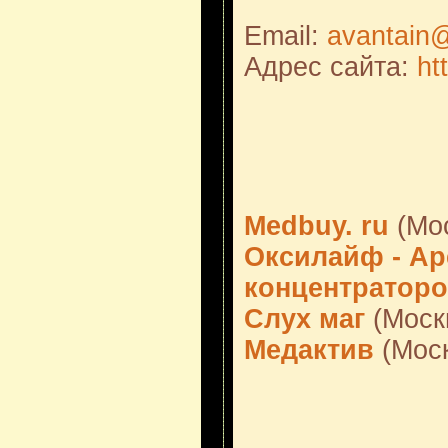
Email:
avantain@
Адрес сайта:
ht
Medbuy. ru
(Мос
Оксилайф - А
концентратор
Слух маг
(Моск
Медактив
(Моск