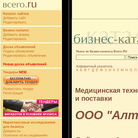
Каталог сайтов
Добавить сайт
Редактировать
Бизнес-каталог
Добавить фирму
Редактировать
Доска объявлений
Подать объявление
Поиск по Бизнес-каталогу Всего.RU
Редактировать объявление
Новая доска объявлений
Алфавитный указатель
А
Б
В
Г
Д
Е
Ж
З
И
К
Л
М
Н
О
П
Тендеры
NEW
Медицинская техн
Разместить тендер
Регистрация
и поставки
ООО "Алт
Маркетинговые исследования
для бизнеса
Дайджесты
Полезное об исследованиях