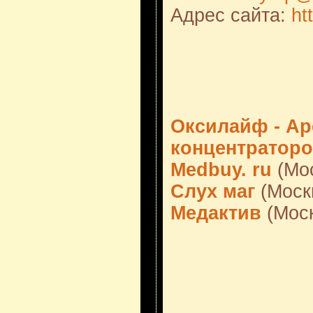
Адрес сайта:
ht
Оксилайф - А
концентратор
Medbuy. ru
(Мос
Слух маг
(Моск
Медактив
(Моск