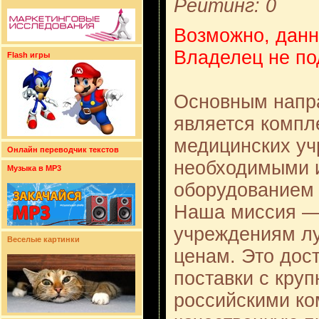
Рейтинг: 0
Возможно, данн
Владелец не по
Flash игры
Основным напр
является компл
медицинских уч
Онлайн переводчик текстов
необходимыми 
Музыка в MP3
оборудованием
Наша миссия —
учреждениям л
Веселые картинки
ценам. Это дос
поставки с кр
российскими к