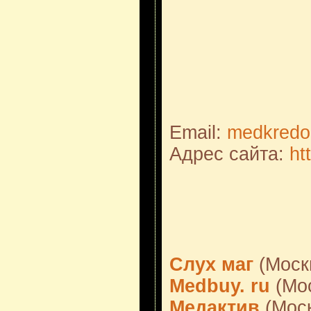
Email:
medkredo
Адрес сайта:
ht
Слух маг
(Моск
Medbuy. ru
(Мос
Медактив
(Моск