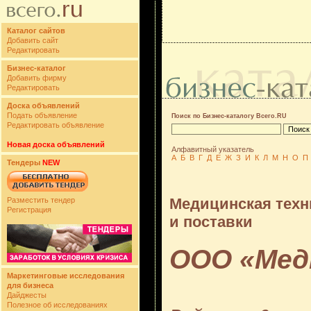
Каталог сайтов
Добавить сайт
Редактировать
Бизнес-каталог
Добавить фирму
Редактировать
Доска объявлений
Подать объявление
Поиск по Бизнес-каталогу Всего.RU
Редактировать объявление
Новая доска объявлений
Алфавитный указатель
А
Б
В
Г
Д
Е
Ж
З
И
К
Л
М
Н
О
П
Тендеры
NEW
Медицинская техн
Разместить тендер
Регистрация
и поставки
ООО «Мед
Маркетинговые исследования
для бизнеса
Дайджесты
Полезное об исследованиях