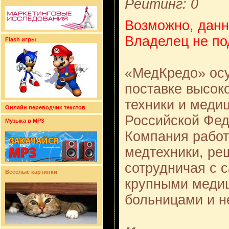
Рейтинг: 0
Возможно, данн
Владелец не по
Flash игры
«МедКредо» осу
поставке высок
техники и меди
Онлайн переводчик текстов
Российской Фед
Музыка в MP3
Компания работ
медтехники, ре
сотрудничая с 
Веселые картинки
крупными меди
больницами и н