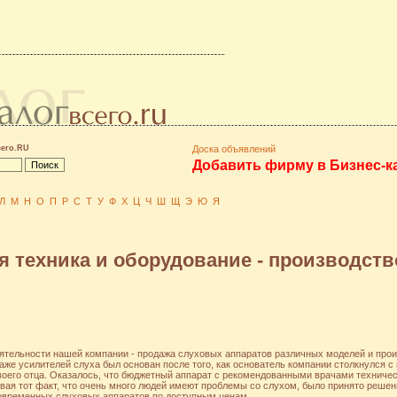
сего.RU
Доска объявлений
Добавить фирму в Бизнес-к
Л
М
Н
О
П
Р
С
Т
У
Ф
Х
Ц
Ч
Ш
Щ
Э
Ю
Я
 техника и оборудование - производств
ятельности нашей компании - продажа слуховых аппаратов различных моделей и прои
аже усилителей слуха был основан после того, как основатель компании столкнулся с 
воего отца. Оказалось, что бюджетный аппарат с рекомендованными врачами техниче
вая тот факт, что очень много людей имеют проблемы со слухом, было принято решени
овременных слуховых аппаратов по доступным ценам.