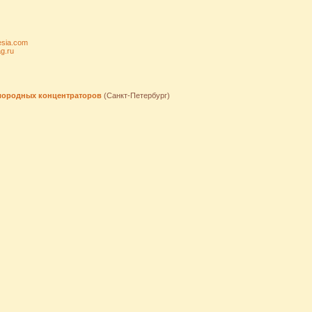
esia.com
ag.ru
лородных концентраторов
(Санкт-Петербург)