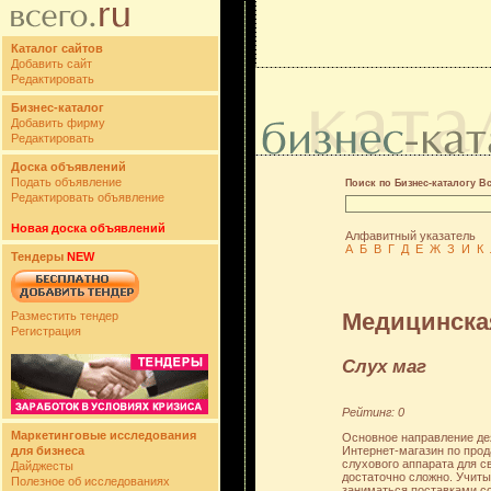
Каталог сайтов
Добавить сайт
Редактировать
Бизнес-каталог
Добавить фирму
Редактировать
Доска объявлений
Подать объявление
Поиск по Бизнес-каталогу В
Редактировать объявление
Новая доска объявлений
Алфавитный указатель
А
Б
В
Г
Д
Е
Ж
З
И
К
Тендеры
NEW
Медицинская
Разместить тендер
Регистрация
Слух маг
Рейтинг: 0
Маркетинговые исследования
Основное направление де
Интернет-магазин по прод
для бизнеса
слухового аппарата для с
Дайджесты
достаточно сложно. Учиты
Полезное об исследованиях
заниматься поставками с