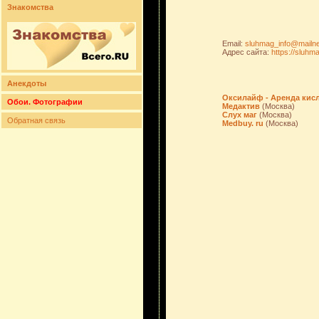
Знакомства
Email:
sluhmag_info@mailn
Адрес сайта:
https://sluhm
Анекдоты
Оксилайф - Аренда кис
Обои. Фотографии
Медактив
(Москва)
Слух маг
(Москва)
Обратная связь
Medbuy. ru
(Москва)