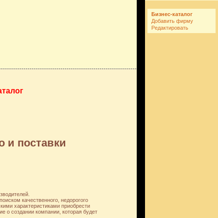
Бизнес-каталог
Добавить фирму
Редактировать
аталог
о и поставки
зводителей.
поиском качественного, недорогого
скими характеристиками приобрести
е о создании компании, которая будет