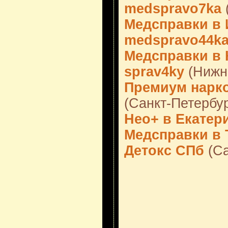
medspravo7ka
Медсправки в И
medspravo44k
Медсправки в 
sprav4ky
(Нижн
Премиум нарко
(Санкт-Петербур
Нео+ в Екатер
Медсправки в 
Детокс СПб
(Са