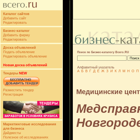
Каталог сайтов
Добавить сайт
Редактировать
Бизнес-каталог
Добавить фирму
Редактировать
Доска объявлений
Подать объявление
Поиск по Бизнес-каталогу Всего.RU
Редактировать объявление
Новая доска объявлений
Алфавитный указатель
А
Б
В
Г
Д
Е
Ж
З
И
К
Л
М
Н
О
П
Тендеры
NEW
Медицинские цен
Разместить тендер
Регистрация
Медсправ
Новгороде
Маркетинговые исследования
для бизнеса
Дайджесты
Полезное об исследованиях