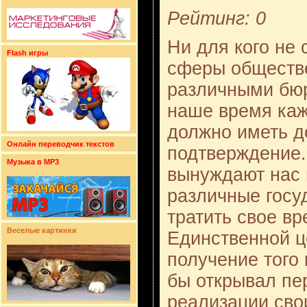
Рейтинг: 0
Ни для кого не 
Flash игры
сферы обществе
различными бюр
наше время каж
должно иметь д
Онлайн переводчик текстов
подтверждение.
Музыка в MP3
вынуждают нас 
различные госу
тратить свое в
Веселые картинки
Единственной ц
получение того 
бы открывал пе
реализации сво