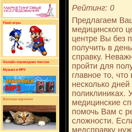
Рейтинг: 0
Предлагаем Ва
Flash игры
медицинского ц
центре Вы без 
получить в ден
справку. Неваж
Онлайн переводчик текстов
пройти для пол
Музыка в MP3
главное то, что 
несколько дней 
поликлиниках. 
Веселые картинки
медицинские сп
помочь Вам с 
сложности. Есл
медсправку нуж