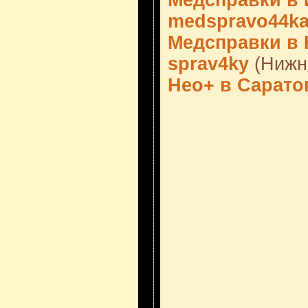
Медсправки в И
medspravo44k
Медсправки в 
sprav4ky
(Нижн
Нео+ в Сарато