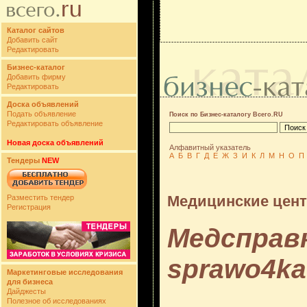
Каталог сайтов
Добавить сайт
Редактировать
Бизнес-каталог
Добавить фирму
Редактировать
Доска объявлений
Подать объявление
Поиск по Бизнес-каталогу Всего.RU
Редактировать объявление
Новая доска объявлений
Алфавитный указатель
А
Б
В
Г
Д
Е
Ж
З
И
К
Л
М
Н
О
П
Тендеры
NEW
Медицинские цен
Разместить тендер
Регистрация
Медсправк
sprawo4ka
Маркетинговые исследования
для бизнеса
Дайджесты
Полезное об исследованиях