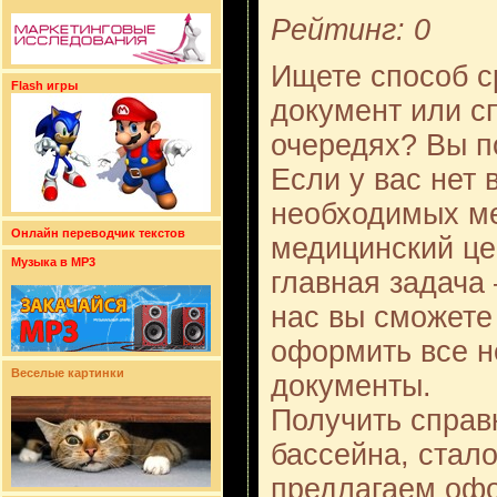
Рейтинг: 0
Ищете способ с
Flash игры
документ или с
очередях? Вы п
Если у вас нет
необходимых ме
Онлайн переводчик текстов
медицинский це
Музыка в MP3
главная задача
нас вы сможете
оформить все 
Веселые картинки
документы.
Получить справ
бассейна, стал
предлагаем офо