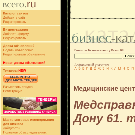
Каталог сайтов
Добавить сайт
Редактировать
Бизнес-каталог
Добавить фирму
Редактировать
Доска объявлений
Подать объявление
Поиск по Бизнес-каталогу Всего.RU
Редактировать объявление
Новая доска объявлений
Алфавитный указатель
А
Б
В
Г
Д
Е
Ж
З
И
К
Л
М
Н
О
П
Тендеры
NEW
Медицинские цен
Разместить тендер
Регистрация
Медсправк
Дону 61. 
Маркетинговые исследования
для бизнеса
Дайджесты
Полезное об исследованиях