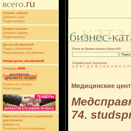
Каталог сайтов
Добавить сайт
Редактировать
Бизнес-каталог
Добавить фирму
Редактировать
Доска объявлений
Подать объявление
Поиск по Бизнес-каталогу Всего.RU
Редактировать объявление
Новая доска объявлений
Алфавитный указатель
А
Б
В
Г
Д
Е
Ж
З
И
К
Л
М
Н
О
П
Тендеры
NEW
Медицинские цен
Разместить тендер
Регистрация
Медсправк
74. studsp
Маркетинговые исследования
для бизнеса
Дайджесты
Полезное об исследованиях