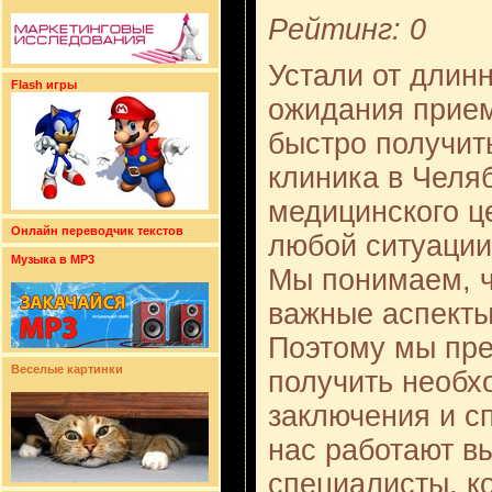
Рейтинг: 0
Устали от длин
Flash игры
ожидания прием
быстро получит
клиника в Челя
медицинского це
Онлайн переводчик текстов
любой ситуации
Музыка в MP3
Мы понимаем, ч
важные аспекты
Поэтому мы пр
Веселые картинки
получить необх
заключения и сп
нас работают 
специалисты, к