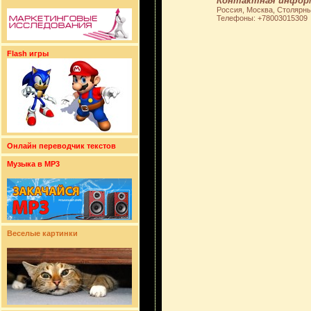
Контактная инфор
Россия, Москва, Столярны
Телефоны: +78003015309
Flash игры
Онлайн переводчик текстов
Музыка в MP3
Веселые картинки