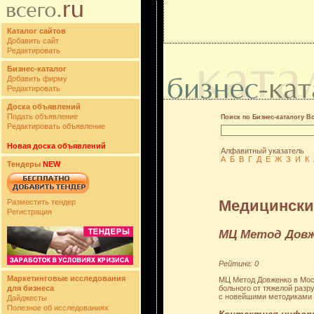
Каталог сайтов
Добавить сайт
Редактировать
Бизнес-каталог
Добавить фирму
Редактировать
Доска объявлений
Подать объявление
Поиск по Бизнес-каталогу В
Редактировать объявление
Новая доска объявлений
Алфавитный указатель
А
Б
В
Г
Д
Е
Ж
З
И
К
Тендеры
NEW
Медицински
Разместить тендер
Регистрация
МЦ Метод Довж
Рейтинг: 0
Маркетинговые исследования
МЦ Метод Довженко в Мос
больного от тяжелой разр
для бизнеса
с новейшими методиками д
Дайджесты
Полезное об исследованиях