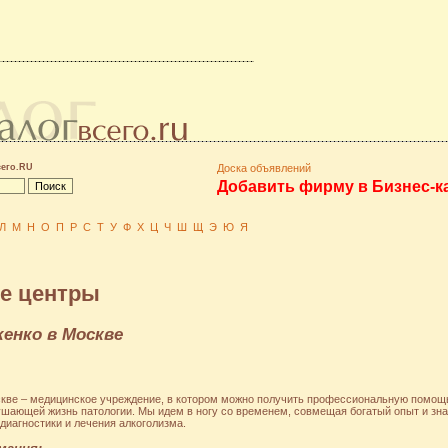
сего.RU
Доска объявлений
Добавить фирму в Бизнес-к
Л
М
Н
О
П
Р
С
Т
У
Ф
Х
Ц
Ч
Ш
Щ
Э
Ю
Я
е центры
енко в Москве
кве – медицинское учреждение, в котором можно получить профессиональную помощ
ушающей жизнь патологии. Мы идем в ногу со временем, совмещая богатый опыт и зн
иагностики и лечения алкоголизма.