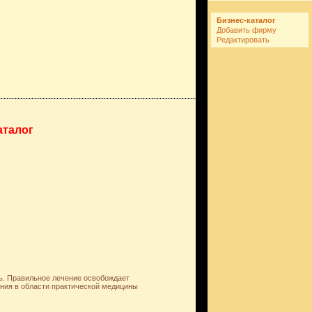
Бизнес-каталог
Добавить фирму
Редактировать
аталог
ь. Правильное лечение освобождает
ания в области практической медицины