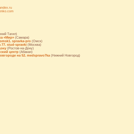
ndex.ru
enko.com
ний Тагил)
ка «Мир»
(Самара)
omsk1. spravka-pro
(Омск)
77. stud-spravki
(Москва)
Дону
(Ростов-на-Дону)
ский центр
(Абакан)
овгороде на 52. medspravo7ka
(Нижний Новгород)