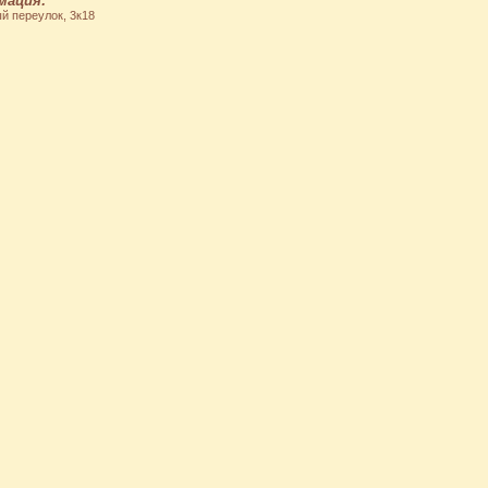
мация:
й переулок, 3к18