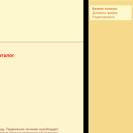
Бизнес-каталог
Добавить фирму
Редактировать
аталог
ощь. Правильное лечение освобождает
ания в области практической медицины