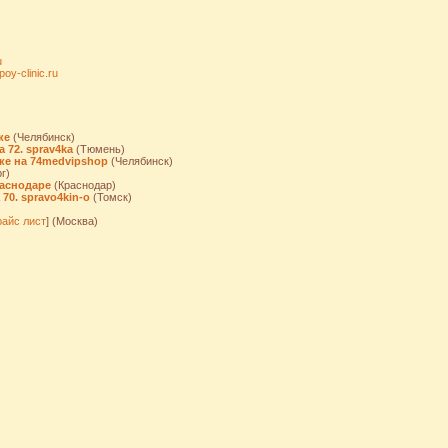
u
poy-clinic.ru
ке
(Челябинск)
 72. sprav4ka
(Тюмень)
ке на 74medvipshop
(Челябинск)
г)
аснодаре
(Краснодар)
70. spravo4kin-o
(Томск)
айс лист
] (Москва)