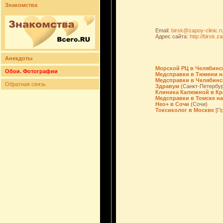
Знакомства
Email:
birsk@zapoy-clinic.r
Адрес сайта:
http://birsk.za
Анекдоты
Морской РЦ в Челябинс
Обои. Фотографии
Медсправки в Тюмени на
Медсправки в Челябинс
Обратная связь
Здравум
(Санкт-Петербур
Клиника Калюжной в Кр
Медсправки в Томске на 
Нео+ в Сочи
(Сочи)
Токсиколог в Москве
[
Пр