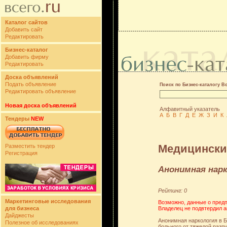
Каталог сайтов
Добавить сайт
Редактировать
Бизнес-каталог
Добавить фирму
Редактировать
Доска объявлений
Подать объявление
Поиск по Бизнес-каталогу В
Редактировать объявление
Новая доска объявлений
Алфавитный указатель
А
Б
В
Г
Д
Е
Ж
З
И
К
Тендеры
NEW
Медицински
Разместить тендер
Регистрация
Анонимная нарк
Рейтинг: 0
Маркетинговые исследования
Возможно, данные о предп
Владелец не подвтердил а
для бизнеса
Дайджесты
Анонимная наркология в 
Полезное об исследованиях
больного от тяжелой разр