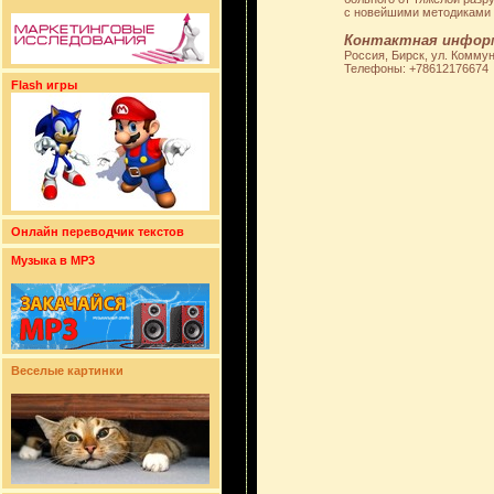
с новейшими методиками д
Контактная инфор
Россия, Бирск, ул. Комму
Телефоны: +78612176674
Flash игры
Онлайн переводчик текстов
Музыка в MP3
Веселые картинки