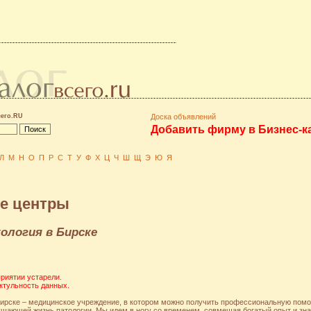
сего.RU
Доска объявлений
Добавить фирму в Бизнес-к
Л
М
Н
О
П
Р
С
Т
У
Ф
Х
Ц
Ч
Ш
Щ
Э
Ю
Я
е центры
ология в Бирске
риятии устарели.
ктульность данных.
Бирске – медицинское учреждение, в котором можно получить профессиональную пом
ушающей жизнь патологии. Мы идем в ногу со временем, совмещая богатый опыт и зн