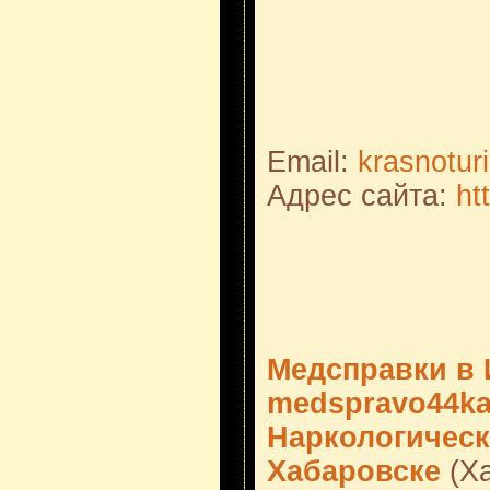
Email:
krasnotur
Адрес сайта:
ht
Медсправки в И
medspravo44k
Наркологическ
Хабаровске
(Ха