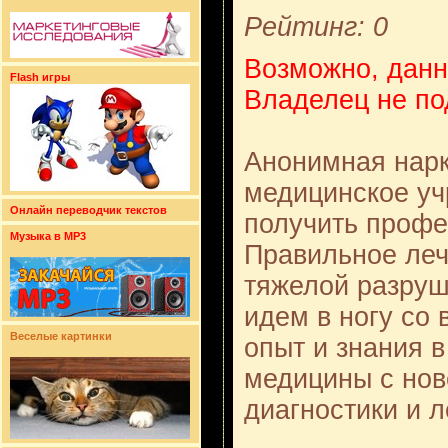
Рейтинг: 0
Возможно, данн
Flash игры
Владелец не по
Анонимная нарк
медицинское уч
Онлайн переводчик текстов
получить проф
Музыка в MP3
Правильное леч
тяжелой разруш
идем в ногу со
Веселые картинки
опыт и знания в
медицины с но
диагностики и 