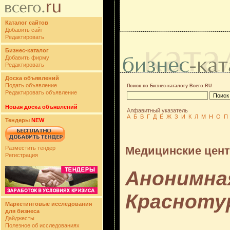
Каталог сайтов
Добавить сайт
Редактировать
Бизнес-каталог
Добавить фирму
Редактировать
Доска объявлений
Подать объявление
Поиск по Бизнес-каталогу Всего.RU
Редактировать объявление
Новая доска объявлений
Алфавитный указатель
А
Б
В
Г
Д
Е
Ж
З
И
К
Л
М
Н
О
П
Тендеры
NEW
Медицинские цен
Разместить тендер
Регистрация
Анонимная
Красноту
Маркетинговые исследования
для бизнеса
Дайджесты
Полезное об исследованиях