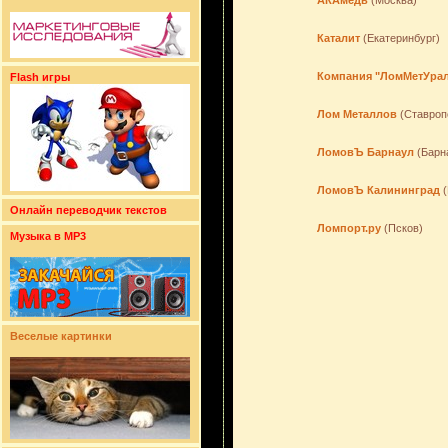
АКАмедь
(Москва)
Каталит
(Екатеринбург)
Компания "ЛомМетУра
Flash игры
Лом Металлов
(Ставроп
ЛомовЪ Барнаул
(Барн
ЛомовЪ Калининград
(
Онлайн переводчик текстов
Ломпорт.ру
(Псков)
Музыка в MP3
Веселые картинки