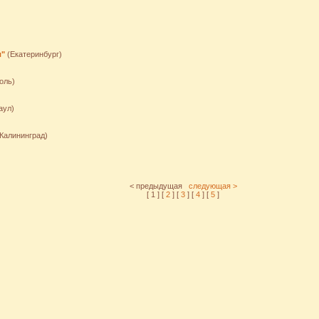
л"
(Екатеринбург)
оль)
аул)
Калининград)
< предыдущая
следующая >
[ 1 ] [
2
] [
3
] [
4
] [
5
]