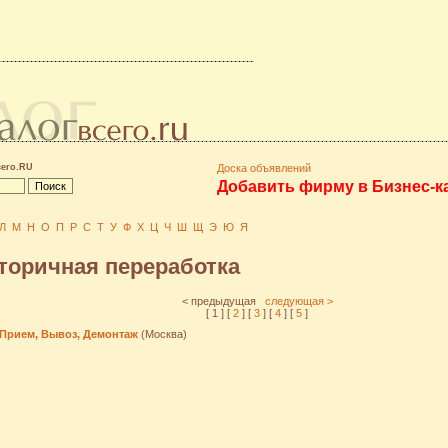
сего.RU
Доска объявлений
Добавить фирму в Бизнес-к
Л
М
Н
О
П
Р
С
Т
У
Ф
Х
Ц
Ч
Ш
Щ
Э
Ю
Я
торичная переработка
< предыдущая
следующая >
[ 1 ] [
2
] [
3
] [
4
] [
5
]
 Прием, Вывоз, Демонтаж
(Москва)