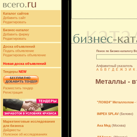
Каталог сайтов
Добавить сайт
Редактировать
Бизнес-каталог
Добавить фирму
Редактировать
Доска объявлений
Подать объявление
Поиск по Бизнес-каталогу В
Редактировать объявление
Новая доска объявлений
Алфавитный указатель
А
Б
В
Г
Д
Е
Ж
З
И
К
Тендеры
NEW
Металлы - в
Разместить тендер
Регистрация
"ЛОМ24" Металлолом -
IMPEX SPLAV
(Белово)
Маркетинговые исследования
Ака Мед
(Москва)
для бизнеса
Дайджесты
Полезное об исследованиях