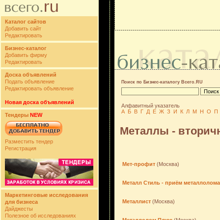
Каталог сайтов
Добавить сайт
Редактировать
Бизнес-каталог
Добавить фирму
Редактировать
Доска объявлений
Подать объявление
Поиск по Бизнес-каталогу Всего.RU
Редактировать объявление
Новая доска объявлений
Алфавитный указатель
А
Б
В
Г
Д
Е
Ж
З
И
К
Л
М
Н
О
П
Тендеры
NEW
Металлы - вторич
Разместить тендер
Регистрация
Мет-профит
(Москва)
Металл Стиль - приём металлолома
Маркетинговые исследования
Металлист
(Москва)
для бизнеса
Дайджесты
Полезное об исследованиях