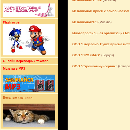
Металлолом Плюс
(Москва)
Металлолом прием с самовывозом
Металлолом979
(Москва)
Flash игры
Многопрофильная организация Mel
ООО "Вторлом"- Пункт приема мет
ООО "ПРОХМАО"
(Бердск)
Онлайн переводчик текстов
ООО "Стройкоммунсервис"
(Ставро
Музыка в MP3
Веселые картинки