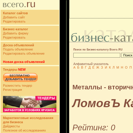
Каталог сайтов
Добавить сайт
Редактировать
Бизнес-каталог
Добавить фирму
Редактировать
Доска объявлений
Подать объявление
Поиск по Бизнес-каталогу Всего.RU
Редактировать объявление
Новая доска объявлений
Алфавитный указатель
А
Б
В
Г
Д
Е
Ж
З
И
К
Л
М
Н
О
П
Тендеры
NEW
Металлы - вторич
Разместить тендер
Регистрация
ЛомовЪ К
Маркетинговые исследования
для бизнеса
Рейтинг: 0
Дайджесты
Полезное об исследованиях