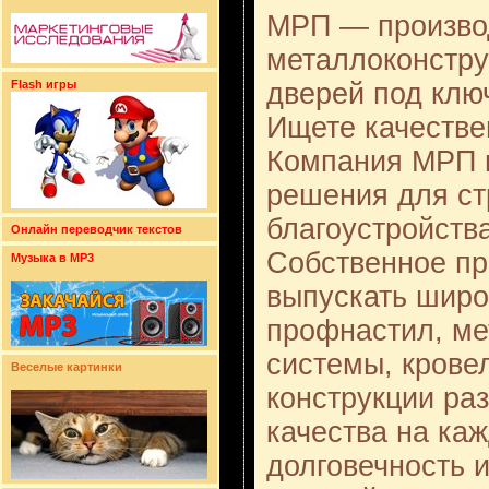
МРП — произво
металлоконстру
дверей под клю
Flash игры
Ищете качестве
Компания МРП 
решения для ст
благоустройств
Онлайн переводчик текстов
Собственное пр
Музыка в MP3
выпускать широ
профнастил, м
системы, крове
Веселые картинки
конструкции ра
качества на ка
долговечность и