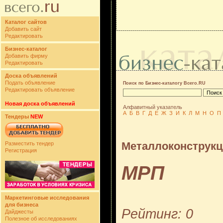
Каталог сайтов
Добавить сайт
Редактировать
Бизнес-каталог
Добавить фирму
Редактировать
Доска объявлений
Подать объявление
Поиск по Бизнес-каталогу Всего.RU
Редактировать объявление
Новая доска объявлений
Алфавитный указатель
А
Б
В
Г
Д
Е
Ж
З
И
К
Л
М
Н
О
П
Тендеры
NEW
Металлоконструк
Разместить тендер
Регистрация
МРП
Маркетинговые исследования
для бизнеса
Рейтинг: 0
Дайджесты
Полезное об исследованиях