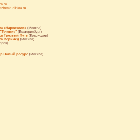
ka.ru
azhenie-clinica.ru
ка «Наркохелп»
(Москва)
"Течение"
(Екатеринбург)
ка Трезвый Путь
(Краснодар)
ка Веримед
(Москва)
арск)
р Новый ресурс
(Москва)