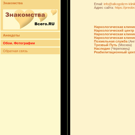
Знакомства
Email:
info@alkogolizm-klini
Адрес сайта:
https://preobr
Наркологическая клини
Наркологический центр 
Наркологическая клини
Анекдоты
Наркологическая клини
Похмельная служба
(Анг
Обои. Фотографии
Трезвый Путь
(Москва)
Наследие
(Череповец)
Обратная связь
Реабилитационный цент