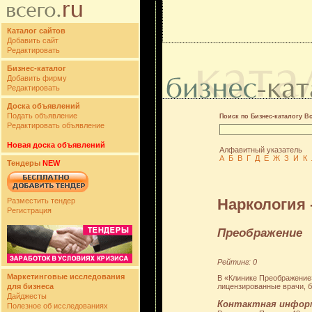
Каталог сайтов
Добавить сайт
Редактировать
Бизнес-каталог
Добавить фирму
Редактировать
Доска объявлений
Подать объявление
Поиск по Бизнес-каталогу В
Редактировать объявление
Новая доска объявлений
Алфавитный указатель
А
Б
В
Г
Д
Е
Ж
З
И
К
Тендеры
NEW
Наркология 
Разместить тендер
Регистрация
Преображение
Рейтинг: 0
Маркетинговые исследования
В «Клинике Преображение»
лицензированные врачи, б
для бизнеса
Дайджесты
Контактная инфор
Полезное об исследованиях