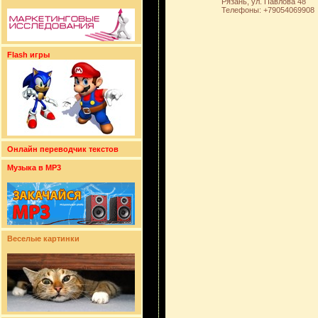
Рязань, ул. Павлова 48
Телефоны: +79054069908
Flash игры
Онлайн переводчик текстов
Музыка в MP3
Веселые картинки