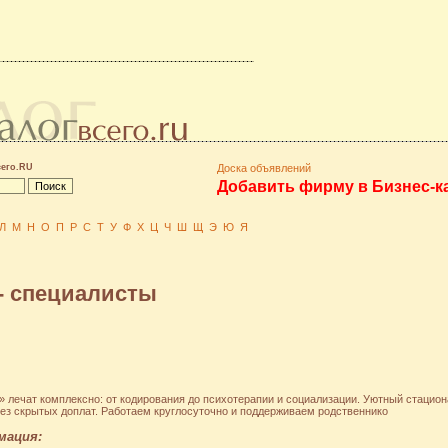
сего.RU
Доска объявлений
Добавить фирму в Бизнес-к
Л
М
Н
О
П
Р
С
Т
У
Ф
Х
Ц
Ч
Ш
Щ
Э
Ю
Я
- специалисты
 лечат комплексно: от кодирования до психотерапии и социализации. Уютный стацион
ез скрытых доплат. Работаем круглосуточно и поддерживаем родственнико
мация: