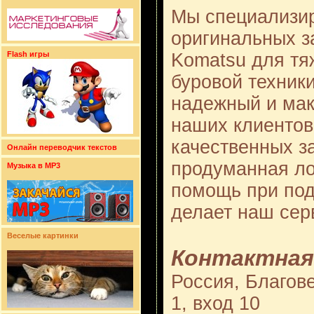
Мы специализир
оригинальных за
Komatsu для т
Flash игры
буровой техник
надежный и мак
наших клиентов
качественных з
Онлайн переводчик текстов
продуманная ло
Музыка в MP3
помощь при под
делает наш сер
Веселые картинки
Контактная
Россия, Благове
1, вход 10