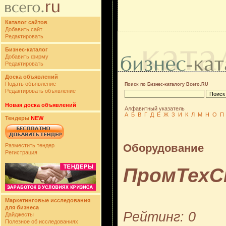
Каталог сайтов
Добавить сайт
Редактировать
Бизнес-каталог
Добавить фирму
Редактировать
Доска объявлений
Подать объявление
Поиск по Бизнес-каталогу Всего.RU
Редактировать объявление
Новая доска объявлений
Алфавитный указатель
А
Б
В
Г
Д
Е
Ж
З
И
К
Л
М
Н
О
П
Тендеры
NEW
Оборудование
Разместить тендер
Регистрация
ПромТехС
Маркетинговые исследования
для бизнеса
Рейтинг: 0
Дайджесты
Полезное об исследованиях