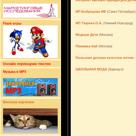
Интернет магазин одежды для дете
ИП Бобрецова ИВ
(Санкт-Петербург)
ИП Тюрина О.А.
(Нижний Новгород)
Flash игры
Модные Дети
(Москва)
Пижамка бай
(Москва)
Польские детские колготки оптом -
Онлайн переводчик текстов
ШКОЛЬНАЯ МОДА
(Барнаул)
Музыка в MP3
Веселые картинки