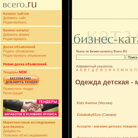
Каталог сайтов
Добавить сайт
Редактировать
Бизнес-каталог
Добавить фирму
Редактировать
Доска объявлений
Подать объявление
Поиск по Бизнес-каталогу Всего.RU
Редактировать объявление
Новая доска объявлений
Алфавитный указатель
А
Б
В
Г
Д
Е
Ж
З
И
К
Л
М
Н
О
П
Тендеры
NEW
Одежда детская - 
Разместить тендер
Регистрация
Kids Avenue
(Москва)
Zukababy63.ru
(Самара)
Маркетинговые исследования
Ассорти - магазин детских товаров
для бизнеса
Дайджесты
Полезное об исследованиях