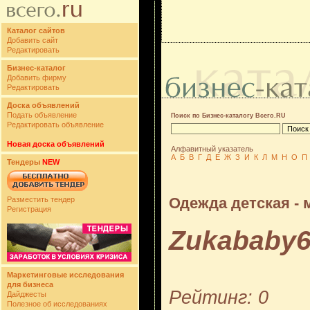
Каталог сайтов
Добавить сайт
Редактировать
Бизнес-каталог
Добавить фирму
Редактировать
Доска объявлений
Подать объявление
Поиск по Бизнес-каталогу Всего.RU
Редактировать объявление
Новая доска объявлений
Алфавитный указатель
А
Б
В
Г
Д
Е
Ж
З
И
К
Л
М
Н
О
П
Тендеры
NEW
Одежда детская - 
Разместить тендер
Регистрация
Zukababy6
Маркетинговые исследования
для бизнеса
Рейтинг: 0
Дайджесты
Полезное об исследованиях