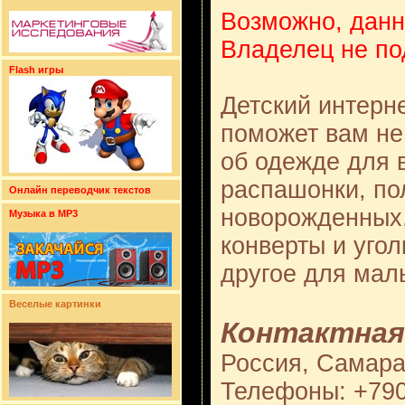
Возможно, данн
Владелец не по
Flash игры
Детский интерн
поможет вам не
об одежде для 
распашонки, по
Онлайн переводчик текстов
новорожденных,
Музыка в MP3
конверты и угол
другое для ма
Веселые картинки
Контактная
Россия, Самара
Телефоны: +79