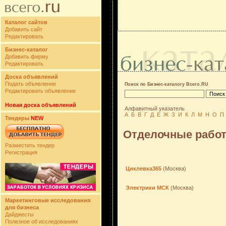
Каталог сайтов
Добавить сайт
Редактировать
Бизнес-каталог
Добавить фирму
Редактировать
Доска объявлений
Подать объявление
Поиск по Бизнес-каталогу Всего.RU
Редактировать объявление
Новая доска объявлений
Алфавитный указатель
А
Б
В
Г
Д
Е
Ж
З
И
К
Л
М
Н
О
П
Тендеры
NEW
Отделочные рабо
Разместить тендер
Регистрация
Циклевка365
(Москва)
Электрики МСК
(Москва)
Маркетинговые исследования
для бизнеса
Дайджесты
Полезное об исследованиях