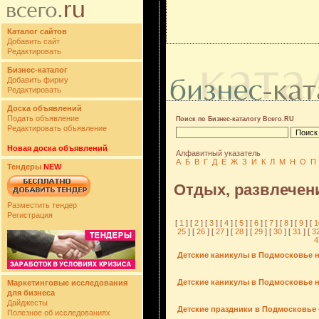
Каталог сайтов
Добавить сайт
Редактировать
Бизнес-каталог
Добавить фирму
Редактировать
Доска объявлений
Подать объявление
Поиск по Бизнес-каталогу Всего.RU
Редактировать объявление
Новая доска объявлений
Алфавитный указатель
А
Б
В
Г
Д
Е
Ж
З
И
К
Л
М
Н
О
П
Тендеры
NEW
Отдых, развлечен
Разместить тендер
Регистрация
[
1
] [
2
] [
3
] [
4
] [
5
] [
6
] [
7
] [
8
] [
9
] [
1
25
] [
26
] [
27
] [
28
] [
29
] [
30
] [
31
] [
3
4
Детские каникулы в Подмосковье н
Детские каникулы в Подмосковье н
Маркетинговые исследования
для бизнеса
Дайджесты
Детские праздники в Подмосковье
Полезное об исследованиях