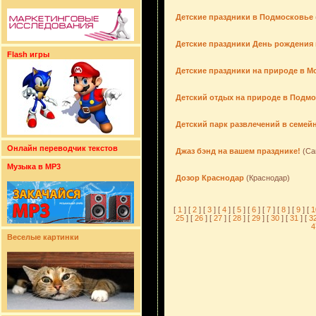
Детские праздники в Подмосковье
Детские праздники День рождения
Flash игры
Детские праздники на природе в М
Детский отдых на природе в Подм
Детский парк развлечений в семей
Онлайн переводчик текстов
Джаз бэнд на вашем празднике!
(Са
Музыка в MP3
Дозор Краснодар
(Краснодар)
[
1
] [
2
] [
3
] [
4
] [
5
] [
6
] [
7
] [
8
] [
9
] [
1
25
] [
26
] [
27
] [
28
] [
29
] [
30
] [
31
] [
3
4
Веселые картинки