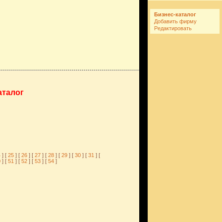
Бизнес-каталог
Добавить фирму
Редактировать
аталог
4
] [
25
] [
26
] [
27
] [
28
] [
29
] [
30
] [
31
] [
0
] [
51
] [
52
] [
53
] [
54
]