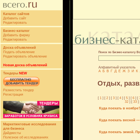
Каталог сайтов
Добавить сайт
Редактировать
Бизнес-каталог
Добавить фирму
Редактировать
Доска объявлений
Подать объявление
Поиск по Бизнес-каталогу В
Редактировать объявление
Новая доска объявлений
Алфавитный указатель
А
Б
В
Г
Д
Е
Ж
З
И
К
Тендеры
NEW
Отдых, раз
Разместить тендер
Регистрация
[
1
] [
2
] [
3
] [
4
] [
5
] [
6
] [
32
] [
33
] 
Куда поехать в ноябре
Куда поехать весной —
Маркетинговые исследования
для бизнеса
Куда поехать зимой. П
Дайджесты
Полезное об исследованиях