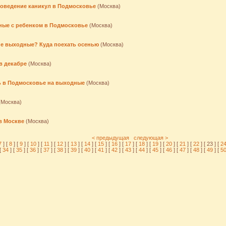
роведение каникул в Подмосковье
(Москва)
ные с ребенком в Подмосковье
(Москва)
ие выходные? Куда поехать осенью
(Москва)
в декабре
(Москва)
ь в Подмосковье на выходные
(Москва)
(Москва)
 в Москве
(Москва)
< предыдущая
следующая >
7
] [
8
] [
9
] [
10
] [
11
] [
12
] [
13
] [
14
] [
15
] [
16
] [
17
] [
18
] [
19
] [
20
] [
21
] [
22
] [ 23 ] [
2
[
34
] [
35
] [
36
] [
37
] [
38
] [
39
] [
40
] [
41
] [
42
] [
43
] [
44
] [
45
] [
46
] [
47
] [
48
] [
49
] [
5