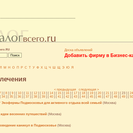
сего.RU
Доска объявлений
Добавить фирму в Бизнес-к
Л
М
Н
О
П
Р
С
Т
У
Ф
Х
Ц
Ч
Ш
Щ
Э
Ю
Я
влечения
< предыдущая
следующая >
7
] [
8
] [
9
] [
10
] [
11
] [
12
] [
13
] [
14
] [
15
] [
16
] [
17
] [
18
] [
19
] [
20
] [
21
] [
22
] [ 23 ] [
2
[
34
] [
35
] [
36
] [
37
] [
38
] [
39
] [
40
] [
41
] [
42
] [
43
] [
44
] [
45
] [
46
] [
47
] [
48
] [
49
] [
5
? Экофермы Подмосковья для активного отдыха всей семьей
(Москва)
 идеи весенних путешествий
(Москва)
роведение каникул в Подмосковье
(Москва)