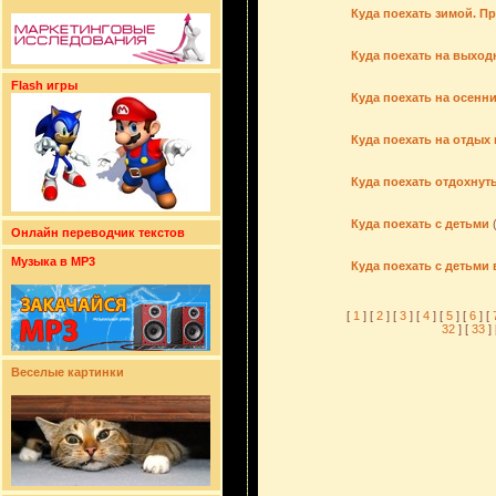
Куда поехать зимой. П
Куда поехать на выход
Flash игры
Куда поехать на осенн
Куда поехать на отдых 
Куда поехать отдохнут
Куда поехать с детьми
Онлайн переводчик текстов
Музыка в MP3
Куда поехать с детьми
[
1
] [
2
] [
3
] [
4
] [
5
] [
6
] [
32
] [
33
] 
Веселые картинки