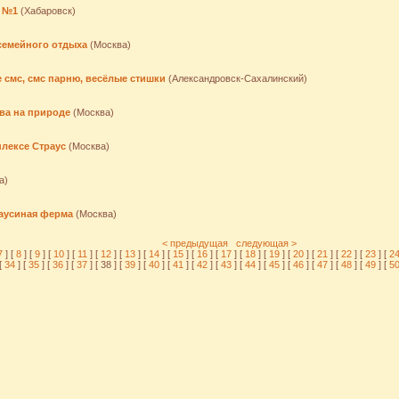
о №1
(Хабаровск)
семейного отдыха
(Москва)
смс, смс парню, весёлые стишки
(Александровск-Сахалинский)
ва на природе
(Москва)
лексе Страус
(Москва)
а)
раусиная ферма
(Москва)
< предыдущая
следующая >
7
] [
8
] [
9
] [
10
] [
11
] [
12
] [
13
] [
14
] [
15
] [
16
] [
17
] [
18
] [
19
] [
20
] [
21
] [
22
] [
23
] [
2
[
34
] [
35
] [
36
] [
37
] [ 38 ] [
39
] [
40
] [
41
] [
42
] [
43
] [
44
] [
45
] [
46
] [
47
] [
48
] [
49
] [
5