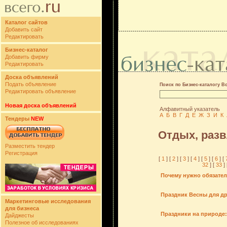
Каталог сайтов
Добавить сайт
Редактировать
Бизнес-каталог
Добавить фирму
Редактировать
Доска объявлений
Подать объявление
Поиск по Бизнес-каталогу В
Редактировать объявление
Новая доска объявлений
Алфавитный указатель
А
Б
В
Г
Д
Е
Ж
З
И
К
Тендеры
NEW
Отдых, раз
Разместить тендер
Регистрация
[
1
] [
2
] [
3
] [
4
] [
5
] [
6
] [
32
] [
33
] 
Почему нужно обязател
Праздник Весны для др
Маркетинговые исследования
для бизнеса
Праздники на природе:
Дайджесты
Полезное об исследованиях