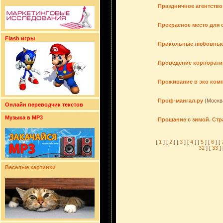
Праздничное агентств
Прекрасное место для 
Flash игры
Прикольные любовные 
Проведение корпорати
Проживание в эко комп
Проф-мангал.ру
(Москв
Онлайн переводчик текстов
Музыка в MP3
Прощание с зимой. Ст
[
1
] [
2
] [
3
] [
4
] [
5
] [
6
] [
32
] [
33
] 
Веселые картинки