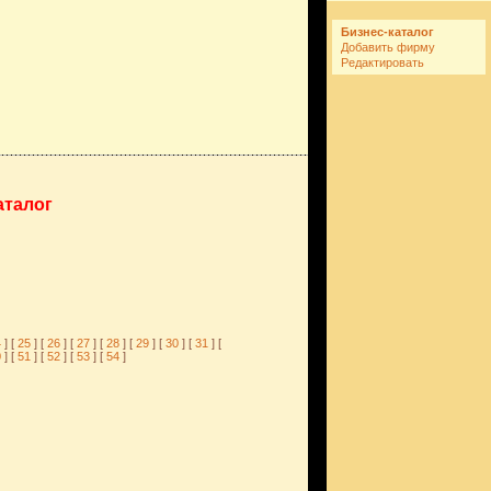
Бизнес-каталог
Добавить фирму
Редактировать
аталог
4
] [
25
] [
26
] [
27
] [
28
] [
29
] [
30
] [
31
] [
0
] [
51
] [
52
] [
53
] [
54
]