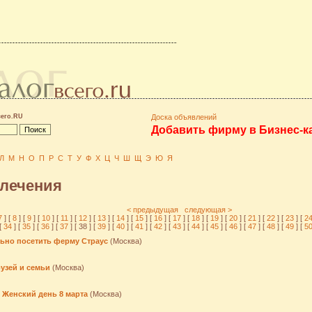
сего.RU
Доска объявлений
Добавить фирму в Бизнес-к
Л
М
Н
О
П
Р
С
Т
У
Ф
Х
Ц
Ч
Ш
Щ
Э
Ю
Я
влечения
< предыдущая
следующая >
7
] [
8
] [
9
] [
10
] [
11
] [
12
] [
13
] [
14
] [
15
] [
16
] [
17
] [
18
] [
19
] [
20
] [
21
] [
22
] [
23
] [
2
[
34
] [
35
] [
36
] [
37
] [ 38 ] [
39
] [
40
] [
41
] [
42
] [
43
] [
44
] [
45
] [
46
] [
47
] [
48
] [
49
] [
5
ьно посетить ферму Страус
(Москва)
узей и семьи
(Москва)
 Женский день 8 марта
(Москва)