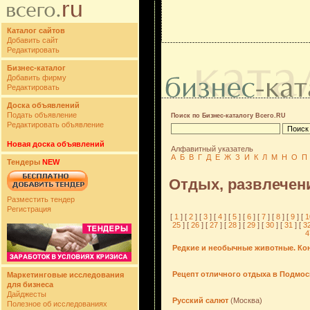
Каталог сайтов
Добавить сайт
Редактировать
Бизнес-каталог
Добавить фирму
Редактировать
Доска объявлений
Подать объявление
Поиск по Бизнес-каталогу Всего.RU
Редактировать объявление
Новая доска объявлений
Алфавитный указатель
А
Б
В
Г
Д
Е
Ж
З
И
К
Л
М
Н
О
П
Тендеры
NEW
Отдых, развлечен
Разместить тендер
Регистрация
[
1
] [
2
] [
3
] [
4
] [
5
] [
6
] [
7
] [
8
] [
9
] [
1
25
] [
26
] [
27
] [
28
] [
29
] [
30
] [
31
] [
3
4
Редкие и необычные животные. Ко
Рецепт отличного отдыха в Подмо
Маркетинговые исследования
для бизнеса
Дайджесты
Русский салют
(Москва)
Полезное об исследованиях