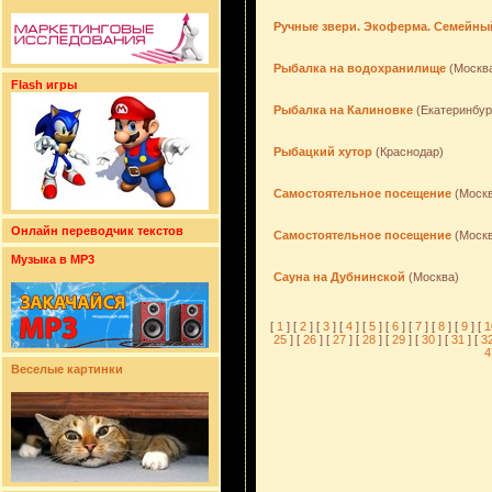
Ручные звери. Экоферма. Семейны
Рыбалка на водохранилище
(Москв
Flash игры
Рыбалка на Калиновке
(Екатеринбур
Рыбацкий хутор
(Краснодар)
Самостоятельное посещение
(Москв
Онлайн переводчик текстов
Самостоятельное посещение
(Москв
Музыка в MP3
Сауна на Дубнинской
(Москва)
[
1
] [
2
] [
3
] [
4
] [
5
] [
6
] [
7
] [
8
] [
9
] [
1
25
] [
26
] [
27
] [
28
] [
29
] [
30
] [
31
] [
3
4
Веселые картинки