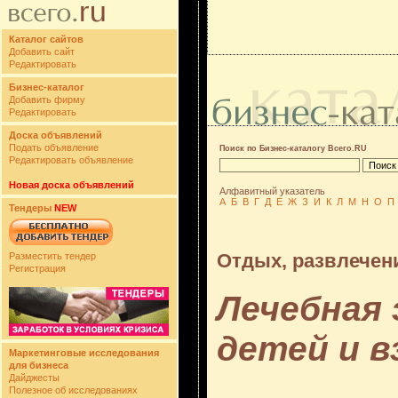
Каталог сайтов
Добавить сайт
Редактировать
Бизнес-каталог
Добавить фирму
Редактировать
Доска объявлений
Подать объявление
Поиск по Бизнес-каталогу Всего.RU
Редактировать объявление
Новая доска объявлений
Алфавитный указатель
А
Б
В
Г
Д
Е
Ж
З
И
К
Л
М
Н
О
П
Тендеры
NEW
Отдых, развлечен
Разместить тендер
Регистрация
Лечебная 
детей и 
Маркетинговые исследования
для бизнеса
Дайджесты
Полезное об исследованиях