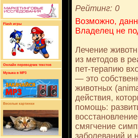
Рейтинг: 0
Возможно, данн
Flash игры
Владелец не по
Лечение животн
из методов в р
Онлайн переводчик текстов
пет-терапию вх
Музыка в MP3
— это собствен
животных (animal
действия, кото
Веселые картинки
помощь: развит
восстановление
смягчение симп
заболеваний и 